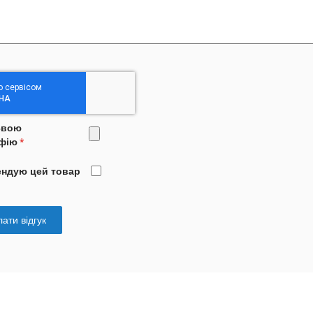
свою
фію
ендую цей товар
ати відгук