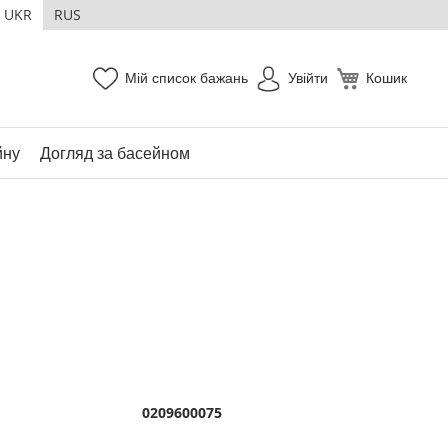
UKR
RUS
Мій список бажань
Увійти
Кошик
йну
Догляд за басейном
0209600075