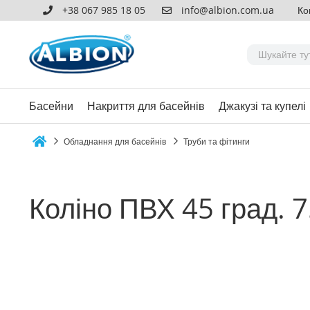
+38 067 985 18 05
info@albion.com.ua
Ко
Басейни
Накриття для басейнів
Джакузі та купелі
Обладнання для басейнів
Труби та фітинги
Home
Коліно ПВХ 45 град. 
Перейти
до
кінця
галереї