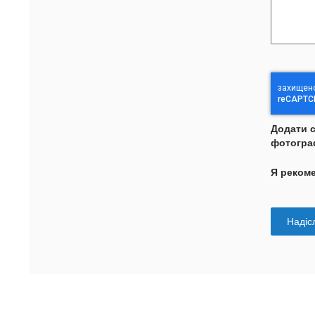
Додати 
фотогра
Я реком
Надісл