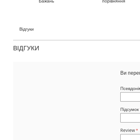
Бажань
порівняння
галереї
зображень
Відгуки
ВІДГУКИ
Ви пере
Псевдоні
Підсумок
Review