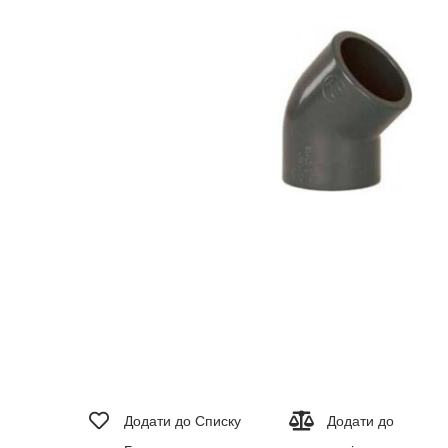
зображень
Перейти
до
Додати до Списку
Додати до
початку