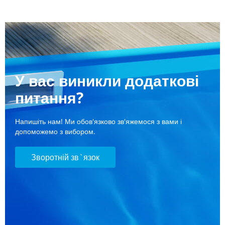
У вас виникли додаткові
питання?
Напишіть нам! Ми обов'язково зв'яжемося з вами і
допоможемо з вибором.
Зворотній зв`язок