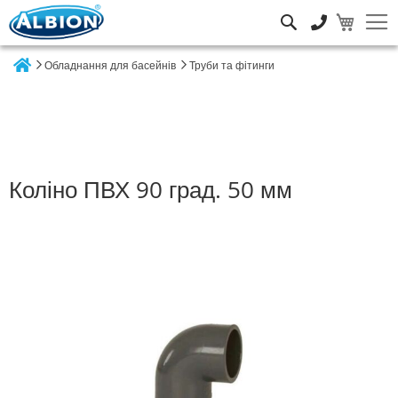
Пошук
Обладнання для басейнів
Труби та фітинги
Home
Коліно ПВХ 90 град. 50 мм
Перейти
до
кінця
галереї
зображень