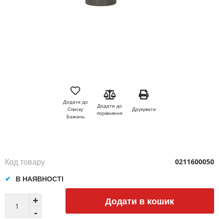
Перейти
до
початку
Додати до
Додати до
галереї
Друкувати
Списку
порівняння
зображень
Бажань
Код товару
0211600050
В НАЯВНОСТІ
Додати в кошик