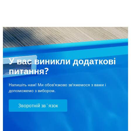
У вас виникли додаткові
питання?
Напишіть нам! Ми обов'язково зв'яжемося з вами і
допоможемо з вибором.
Зворотній зв`язок