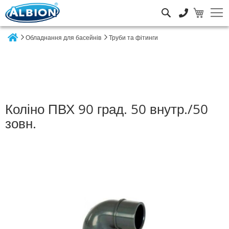
Пошук
Обладнання для басейнів
Труби та фітинги
Home
Коліно ПВХ 90 град. 50 внутр./50
зовн.
Перейти
до
кінця
галереї
зображень