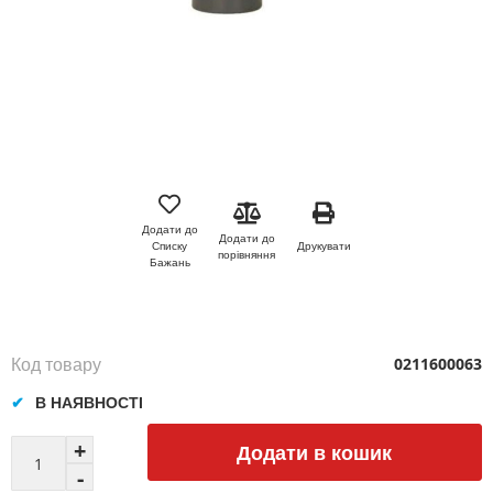
Перейти
до
початку
Додати до
Додати до
галереї
Друкувати
Списку
порівняння
зображень
Бажань
Код товару
0211600063
В НАЯВНОСТІ
Додати в кошик