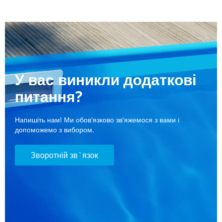
У вас виникли додаткові
питання?
Напишіть нам! Ми обов'язково зв'яжемося з вами і
допоможемо з вибором.
Зворотній зв`язок