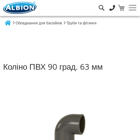
Пошук
Обладнання для басейнів
Труби та фітинги
Home
Коліно ПВХ 90 град. 63 мм
Перейти
до
кінця
галереї
зображень