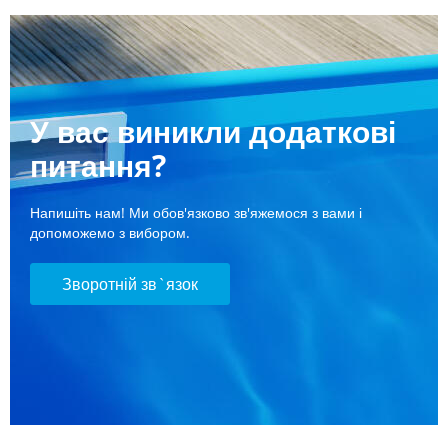
У вас виникли додаткові
питання?
Напишіть нам! Ми обов'язково зв'яжемося з вами і
допоможемо з вибором.
Зворотній зв`язок