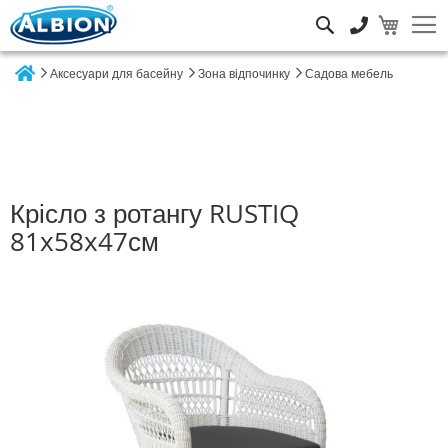
Пошук
Аксесуари для басейну
Зона відпочинку
Садова мебель
Home
Крісло з ротангу RUSTIQ
81x58x47см
Перейти
до
кінця
галереї
зображень