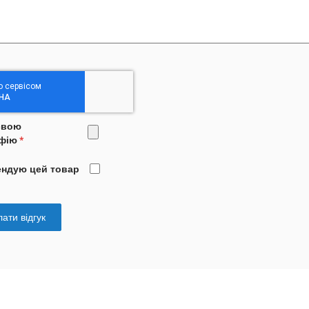
свою
фію
ендую цей товар
ати відгук