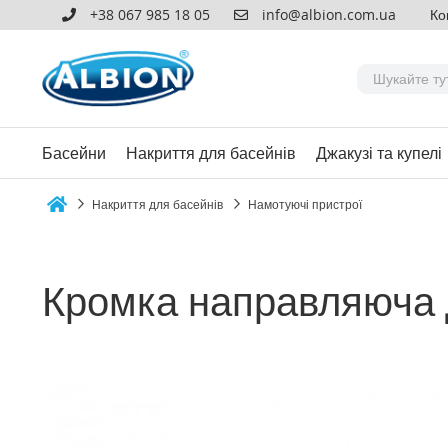
+38 067 985 18 05
info@albion.com.ua
Ко
Басейни
Накриття для басейнів
Джакузі та купелі
Накриття для басейнів
Намотуючі пристрої
Home
Кромка направляюча д
Перейти
до
кінця
галереї