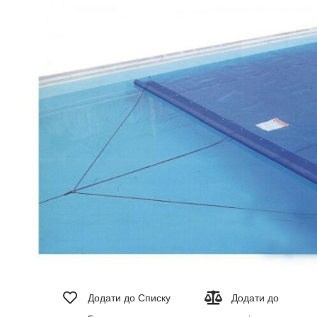
зображень
Перейти
до
Додати до Списку
Додати до
початку