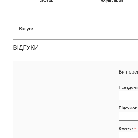
Бажань
порівняння
галереї
зображень
Відгуки
ВІДГУКИ
Ви пере
Псевдоні
Підсумок
Review