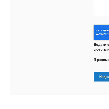
Додати 
фотогра
Я реком
Надісл