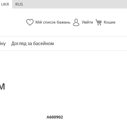
UKR
RUS
Мій список бажань
Увійти
Кошик
йну
Догляд за басейном
м
А600902