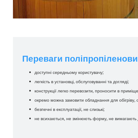
Переваги поліпропіленови
доступні середньому користувачу;
легкість в установці, обслуговуванні та догляді;
конструкції легко перевозити, проносити в приміщ
окремо можна замовити обладнання для обігріву, о
безпечні в експлуатації, не слизькі;
не всихаються, не змінюють форму, не вимагають д