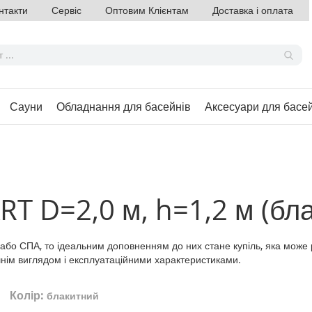
нтакти
Сервіс
Оптовим Клієнтам
Доставка і оплата
Сауни
Обладнання для басейнів
Аксесуари для басе
RT D=2,0 м, h=1,2 м (бл
бо СПА, то ідеальним доповненням до них стане купіль, яка може ро
нішнім виглядом і експлуатаційними характеристиками.
Колір:
блакитний