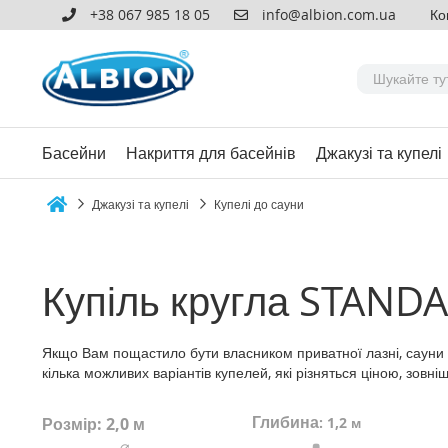
+38 067 985 18 05
info@albion.com.ua
Ко
Басейни
Накриття для басейнів
Джакузі та купелі
Джакузі та купелі
Купелі до сауни
Home
Купіль кругла STANDA
Якщо Вам пощастило бути власником приватної лазні, сауни а
кілька можливих варіантів купелей, які різняться ціною, зов
Глибина
Розмір: 2,0 м
:
1,2 м