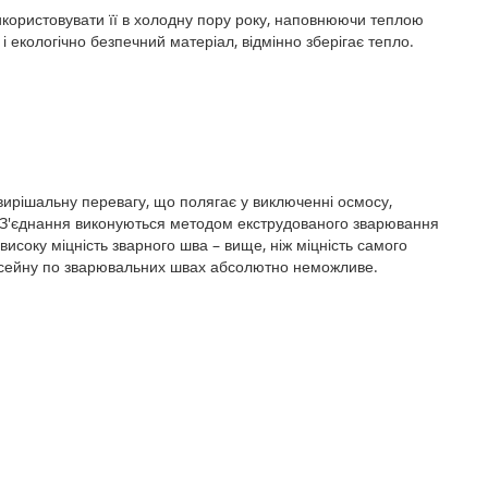
 використовувати її в холодну пору року, наповнюючи теплою
і екологічно безпечний матеріал, відмінно зберігає тепло.
вирішальну перевагу, що полягає у виключенні осмосу,
. З'єднання виконуються методом екструдованого зварювання
високу міцність зварного шва – вище, ніж міцність самого
сейну по зварювальних швах абсолютно неможливе.