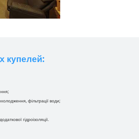
х купелей:
ення;
холодження, фільтрації води;
одаткової гідроізоляції.