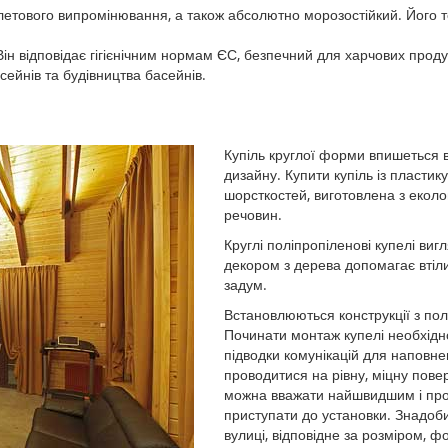
олетового випромінювання, а також абсолютно морозостійкий. Його т
н відповідає гігієнічним нормам ЄС, безпечний для харчових продук
ейнів та будівництва басейнів.
Купіль круглої форми впишеться в
дизайну. Купити купіль із пластик
шорсткостей, виготовлена ​​з еколо
речовин.
Круглі поліпропіленові купелі ви
декором з дерева допомагає втіл
задум.
Встановлюються конструкції з пол
Починати монтаж купелі необхідно з
підводки комунікацій для наповнен
проводитися на рівну, міцну пове
можна вважати найшвидшим і про
приступати до установки. Знадоби
вулиці, відповідне за розміром, 