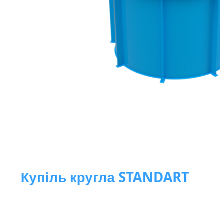
Перейти
до
початку
галереї
зображень
Купіль кругла STANDART