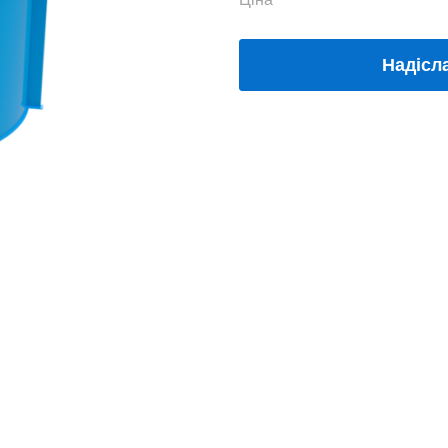
Надісл