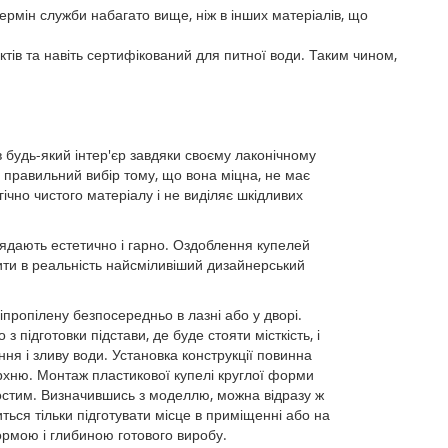
ермін служби набагато вище, ніж в інших матеріалів, що
тів та навіть сертифікований для питної води. Таким чином,
 будь-який інтер'єр завдяки своєму лаконічному
у правильний вибір тому, що вона міцна, не має
гічно чистого матеріалу і не виділяє шкідливих
глядають естетично і гарно. Оздоблення купелей
ити в реальність найсміливіший дизайнерський
іпропілену безпосередньо в лазні або у дворі.
 підготовки підстави, де буде стояти місткість, і
ня і зливу води. Установка конструкції повинна
рхню. Монтаж пластикової купелі круглої форми
стим. Визначившись з моделлю, можна відразу ж
ться тільки підготувати місце в приміщенні або на
формою і глибиною готового виробу.