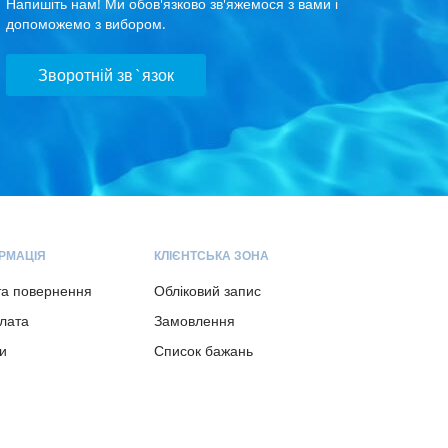
Напишіть нам! Ми обов'язково зв'яжемося з вами і
допоможемо з вибором.
Зворотній зв`язок
РМАЦІЯ
КЛІЄНТСЬКА ЗОНА
та повернення
Обліковий запис
плата
Замовлення
и
Список бажань