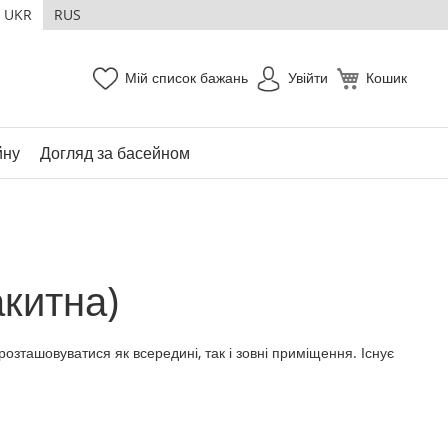
UKR
RUS
Мій список бажань
Увійти
Кошик
йну
Догляд за басейном
акитна)
зташовуватися як всередині, так і зовні приміщення. Існує