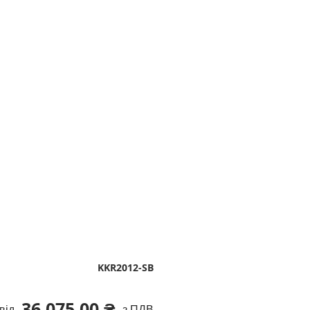
KKR2012-SB
36 075,00 ₴
від
з ПДВ