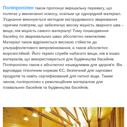
Поліпропілен
також пропонує вирішальну перевагу, що
полягає у виключенні осмосу, оскільки це однорідний матеріал.
З'єднання виконуються методом екструдованого зварювання
гарячим повітрям, що забезпечує високу міцність зварного шва –
вище, ніж міцність самого матеріалу! Тому пошкодження
басейну по зварювальних швах абсолютно неможливе.
Матеріал також відрізняється високою стійкістю до
ультрафіолетового випромінювання, а також абсолютно
морозостійкий. Його термін служби набагато вище, ніж в інших
матеріалів, що використовуються для будівництва басейнів.
Поліпропілен також є абсолютно нешкідливим для здоров'я. Він
відповідає гігієнічним нормам ЄС, безпечний для харчових
продуктів та навіть сертифікований для питної води. Таким
чином, поліпропілен є революційним матеріалом для
плавальних басейнів та будівництва басейнів.