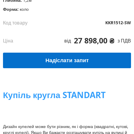
Глибина:
1,2м
Форма:
коло
Код товару
KKR1512-SW
27 898,00 ₴
Ціна
від
з ПДВ
Надіслати запит
Купіль кругла STANDART
Дизайн купелей може бути різним, як і форма (квадратні, кутові,
круглі купелі). Якщо Ви бажаєте розташувати купіль на вулиці й