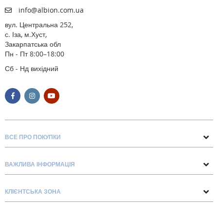
info@albion.com.ua
вул. Центральна 252,
с. Іза, м.Хуст,
Закарпатська обл
Пн - Пт 8:00–18:00
Сб - Нд вихідний
ВСЕ ПРО ПОКУПКИ
Поради та рекомендації
ВАЖЛИВА ІНФОРМАЦІЯ
Про нас
Умови обміну та повернення
Контакти
КЛІЄНТСЬКА ЗОНА
Доставка та оплата
Блог
Обліковий запис
Договір Оферти