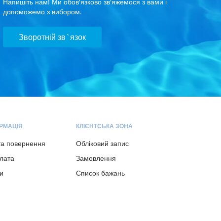
Напишіть нам! Ми обов'язково зв'яжемося з вами і
допоможемо з вибором.
Зворотній зв`язок
РМАЦІЯ
КЛІЄНТСЬКА ЗОНА
та повернення
Обліковий запис
плата
Замовлення
и
Список бажань