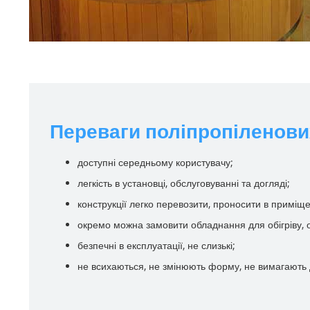
Переваги поліпропіленови
доступні середньому користувачу;
легкість в установці, обслуговуванні та догляді;
конструкції легко перевозити, проносити в приміщ
окремо можна замовити обладнання для обігріву, о
безпечні в експлуатації, не слизькі;
не всихаються, не змінюють форму, не вимагають д