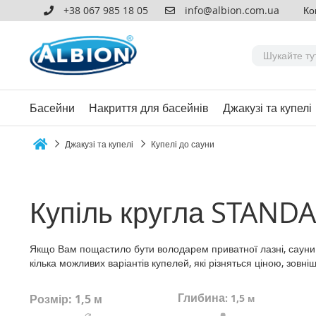
+38 067 985 18 05
info@albion.com.ua
Ко
Басейни
Накриття для басейнів
Джакузі та купелі
Джакузі та купелі
Купелі до сауни
Home
Купіль кругла STANDA
Якщо Вам пощастило бути володарем приватної лазні, сауни а
кілька можливих варіантів купелей, які різняться ціною, зов
Глибина
Розмір: 1,5 м
:
1,5 м