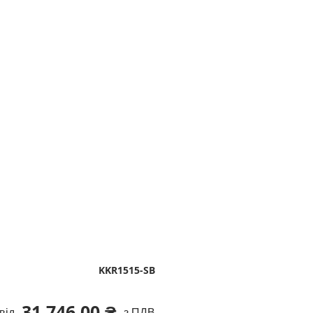
KKR1515-SB
31 746,00 ₴
від
з ПДВ