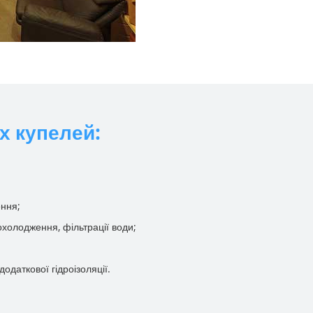
х купелей:
ення;
холодження, фільтрації води;
одаткової гідроізоляції.