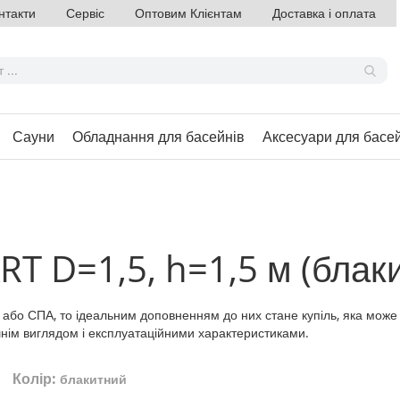
нтакти
Сервіс
Оптовим Клієнтам
Доставка і оплата
Сауни
Обладнання для басейнів
Аксесуари для басе
RT D=1,5, h=1,5 м (блак
бо СПА, то ідеальним доповненням до них стане купіль, яка може р
нішнім виглядом і експлуатаційними характеристиками.
Колір:
блакитний