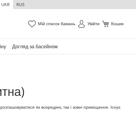
UKR
RUS
Мій список бажань
Увійти
Кошик
йну
Догляд за басейном
итна)
озташовуватися як всередині, так і зовні приміщення. Існує