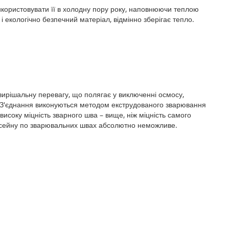
 використовувати її в холодну пору року, наповнюючи теплою
і екологічно безпечний матеріал, відмінно зберігає тепло.
вирішальну перевагу, що полягає у виключенні осмосу,
. З'єднання виконуються методом екструдованого зварювання
високу міцність зварного шва – вище, ніж міцність самого
сейну по зварювальних швах абсолютно неможливе.