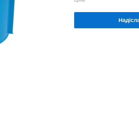
Надісл