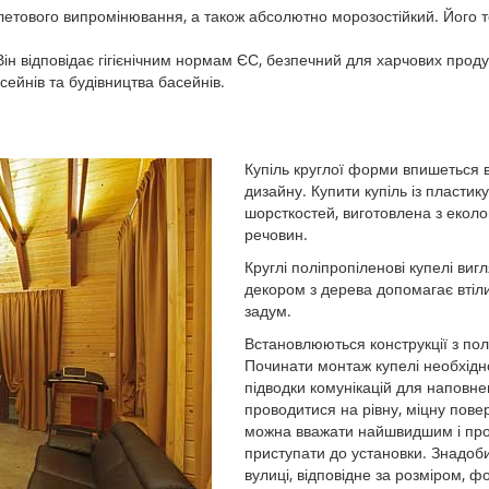
олетового випромінювання, а також абсолютно морозостійкий. Його т
н відповідає гігієнічним нормам ЄС, безпечний для харчових продук
ейнів та будівництва басейнів.
Купіль круглої форми впишеться в
дизайну. Купити купіль із пластик
шорсткостей, виготовлена ​​з еколо
речовин.
Круглі поліпропіленові купелі ви
декором з дерева допомагає втіл
задум.
Встановлюються конструкції з пол
Починати монтаж купелі необхідно з
підводки комунікацій для наповнен
проводитися на рівну, міцну пове
можна вважати найшвидшим і про
приступати до установки. Знадоби
вулиці, відповідне за розміром, 