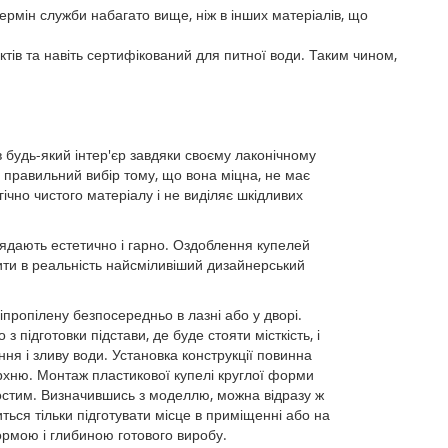
ермін служби набагато вище, ніж в інших матеріалів, що
тів та навіть сертифікований для питної води. Таким чином,
 будь-який інтер'єр завдяки своєму лаконічному
у правильний вибір тому, що вона міцна, не має
гічно чистого матеріалу і не виділяє шкідливих
глядають естетично і гарно. Оздоблення купелей
ити в реальність найсміливіший дизайнерський
іпропілену безпосередньо в лазні або у дворі.
 підготовки підстави, де буде стояти місткість, і
ня і зливу води. Установка конструкції повинна
рхню. Монтаж пластикової купелі круглої форми
стим. Визначившись з моделлю, можна відразу ж
ться тільки підготувати місце в приміщенні або на
формою і глибиною готового виробу.