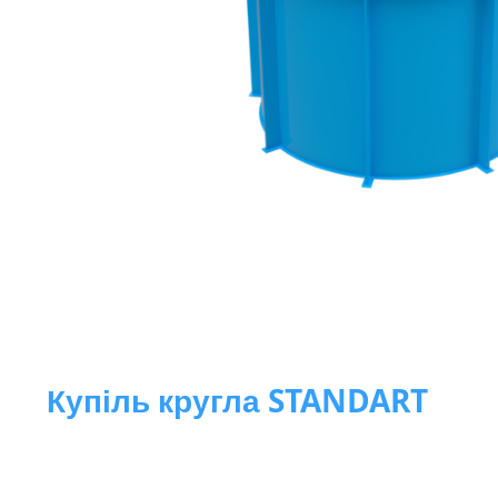
Перейти
до
початку
галереї
зображень
Купіль кругла STANDART