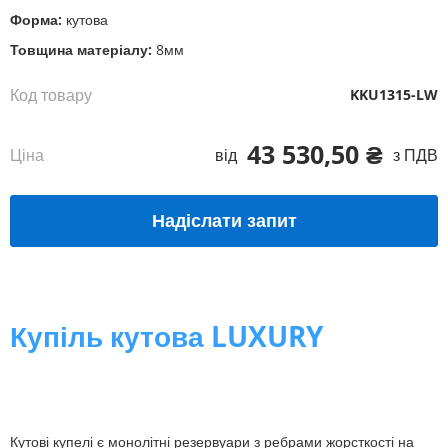
Форма:
кутова
Товщина матеріалу:
8мм
Код товару
KKU1315-LW
43 530,50 ₴
Ціна
від
з ПДВ
Надіслати запит
Купіль кутова LUXURY
Кутові купелі є монолітні резервуари з ребрами жорсткості на