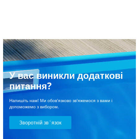
У вас виникли додаткові
питання?
Напишіть нам! Ми обов'язково зв'яжемося з вами і
допоможемо з вибором.
Зворотній зв`язок