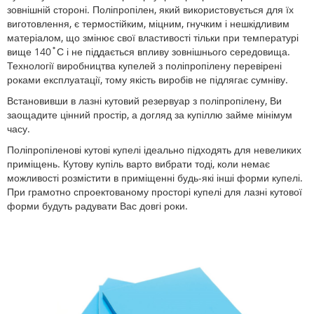
зовнішній стороні. Поліпропілен, який використовується для їх
виготовлення, є термостійким, міцним, гнучким і нешкідливим
матеріалом, що змінює свої властивості тільки при температурі
вище 140˚С і не піддається впливу зовнішнього середовища.
Технології виробництва купелей з поліпропілену перевірені
роками експлуатації, тому якість виробів не підлягає сумніву.
Встановивши в лазні кутовий резервуар з поліпропілену, Ви
заощадите цінний простір, а догляд за купіллю займе мінімум
часу.
Поліпропіленові кутові купелі ідеально підходять для невеликих
приміщень. Кутову купіль варто вибрати тоді, коли немає
можливості розмістити в приміщенні будь-які інші форми купелі.
При грамотно спроектованому просторі купелі для лазні кутової
форми будуть радувати Вас довгі роки.