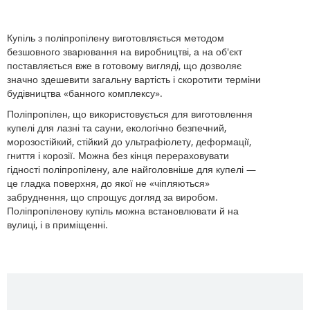
Купіль з поліпропілену виготовляється методом
безшовного зварювання на виробництві, а на об'єкт
поставляється вже в готовому вигляді, що дозволяє
значно здешевити загальну вартість і скоротити терміни
будівництва «банного комплексу».
Поліпропілен, що використовується для виготовлення
купелі для лазні та сауни, екологічно безпечний,
морозостійкий, стійкий до ультрафіолету, деформації,
гниття і корозії. Можна без кінця перераховувати
гідності поліпропілену, але найголовніше для купелі —
це гладка поверхня, до якої не «чіпляються»
забруднення, що спрощує догляд за виробом.
Поліпропіленову купіль можна встановлювати й на
вулиці, і в приміщенні.