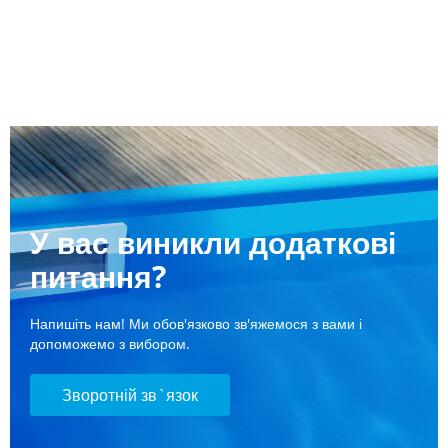
У вас виникли додаткові
питання?
Напишіть нам! Ми обов'язково зв'яжемося з вами і
допоможемо з вибором.
Зворотній зв`язок