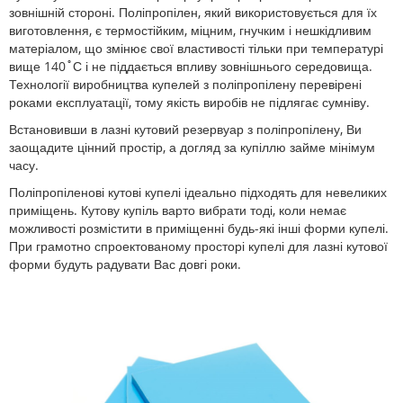
зовнішній стороні. Поліпропілен, який використовується для їх
виготовлення, є термостійким, міцним, гнучким і нешкідливим
матеріалом, що змінює свої властивості тільки при температурі
вище 140˚С і не піддається впливу зовнішнього середовища.
Технології виробництва купелей з поліпропілену перевірені
роками експлуатації, тому якість виробів не підлягає сумніву.
Встановивши в лазні кутовий резервуар з поліпропілену, Ви
заощадите цінний простір, а догляд за купіллю займе мінімум
часу.
Поліпропіленові кутові купелі ідеально підходять для невеликих
приміщень. Кутову купіль варто вибрати тоді, коли немає
можливості розмістити в приміщенні будь-які інші форми купелі.
При грамотно спроектованому просторі купелі для лазні кутової
форми будуть радувати Вас довгі роки.