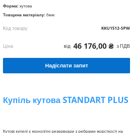
Форма:
кутова
Товщина матеріалу:
6мм
Код товару
KKU1512-SPW
46 176,00 ₴
Ціна
від
з ПДВ
Надіслати запит
Купіль кутова STANDART PLUS
Кутові купелі є монолітні резервуари з ребрами жорсткості на