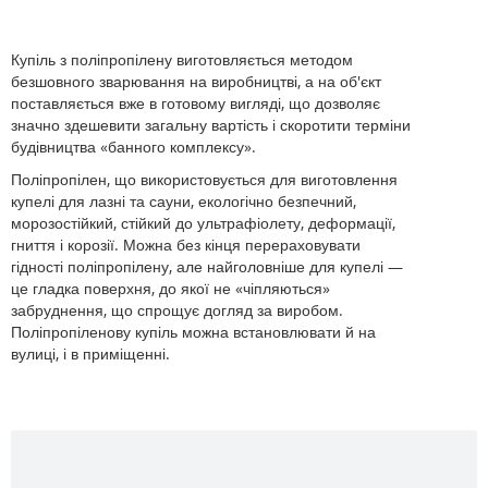
Купіль з поліпропілену виготовляється методом
безшовного зварювання на виробництві, а на об'єкт
поставляється вже в готовому вигляді, що дозволяє
значно здешевити загальну вартість і скоротити терміни
будівництва «банного комплексу».
Поліпропілен, що використовується для виготовлення
купелі для лазні та сауни, екологічно безпечний,
морозостійкий, стійкий до ультрафіолету, деформації,
гниття і корозії. Можна без кінця перераховувати
гідності поліпропілену, але найголовніше для купелі —
це гладка поверхня, до якої не «чіпляються»
забруднення, що спрощує догляд за виробом.
Поліпропіленову купіль можна встановлювати й на
вулиці, і в приміщенні.