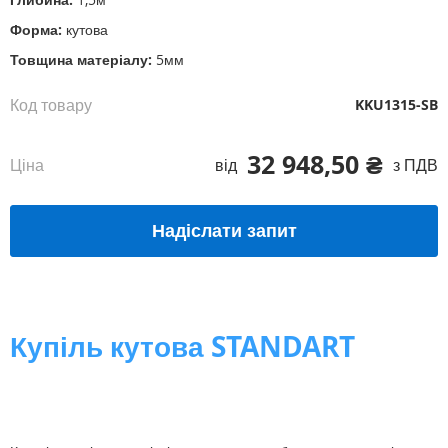
Форма:
кутова
Товщина матеріалу:
5мм
Код товару
KKU1315-SB
32 948,50 ₴
Ціна
від
з ПДВ
Надіслати запит
Купіль кутова STANDART