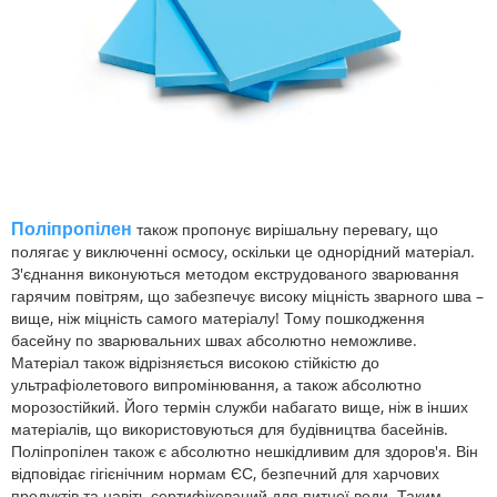
Поліпропілен
також пропонує вирішальну перевагу, що
полягає у виключенні осмосу, оскільки це однорідний матеріал.
З'єднання виконуються методом екструдованого зварювання
гарячим повітрям, що забезпечує високу міцність зварного шва –
вище, ніж міцність самого матеріалу! Тому пошкодження
басейну по зварювальних швах абсолютно неможливе.
Матеріал також відрізняється високою стійкістю до
ультрафіолетового випромінювання, а також абсолютно
морозостійкий. Його термін служби набагато вище, ніж в інших
матеріалів, що використовуються для будівництва басейнів.
Поліпропілен також є абсолютно нешкідливим для здоров'я. Він
відповідає гігієнічним нормам ЄС, безпечний для харчових
продуктів та навіть сертифікований для питної води. Таким