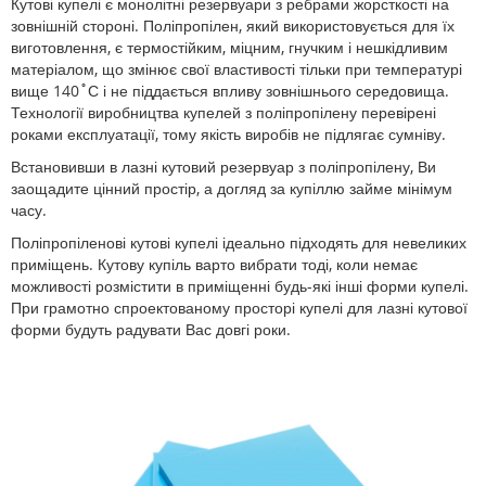
Кутові купелі є монолітні резервуари з ребрами жорсткості на
зовнішній стороні. Поліпропілен, який використовується для їх
виготовлення, є термостійким, міцним, гнучким і нешкідливим
матеріалом, що змінює свої властивості тільки при температурі
вище 140˚С і не піддається впливу зовнішнього середовища.
Технології виробництва купелей з поліпропілену перевірені
роками експлуатації, тому якість виробів не підлягає сумніву.
Встановивши в лазні кутовий резервуар з поліпропілену, Ви
заощадите цінний простір, а догляд за купіллю займе мінімум
часу.
Поліпропіленові кутові купелі ідеально підходять для невеликих
приміщень. Кутову купіль варто вибрати тоді, коли немає
можливості розмістити в приміщенні будь-які інші форми купелі.
При грамотно спроектованому просторі купелі для лазні кутової
форми будуть радувати Вас довгі роки.