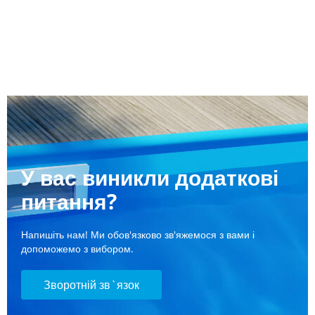
У вас виникли додаткові
питання?
Напишіть нам! Ми обов'язково зв'яжемося з вами і
допоможемо з вибором.
Зворотній зв`язок