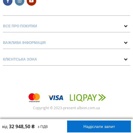
ВСЕ ПРО ПОКУПКИ
Поради та рекомендації
ВАЖЛИВА ІНФОРМАЦІЯ
Про нас
Умови обміну та повернення
Контакти
КЛІЄНТСЬКА ЗОНА
Доставка та оплата
Блог
Обліковий запис
Договір Оферти
Замовлення
Список бажань
Copyright © 2023-present albion.com.ua
32 948,50 ₴
від
Надіслати запит
з ПДВ