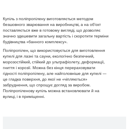
Купіль з поліпропілену виготовляється методом
безшовного зварювання на виробництві, а на об'єкт
поставляється вже в готовому вигляді, що дозволяє
значно здешевити загальну вартість і скоротити терміни
будівництва «банного комплексу».
Поліпропілен, що використовується для виготовлення
купелі для лазні та сауни, екологічно безпечний,
морозостійкий, стійкий до ультрафіолету, деформації,
гниття і корозії. Можна без кінця перераховувати
гідності поліпропілену, але найголовніше для купелі —
це гладка поверхня, до якої не «чіпляються»
забруднення, що спрощує догляд за виробом.
Поліпропіленову купіль можна встановлювати й на
вулиці, і в приміщенні.