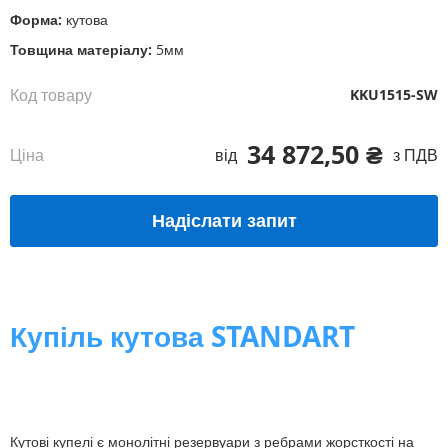
Форма:
кутова
Товщина матеріалу:
5мм
Код товару
KKU1515-SW
34 872,50 ₴
Ціна
від
з ПДВ
Надіслати запит
Купіль кутова STANDART
Кутові купелі є монолітні резервуари з ребрами жорсткості на