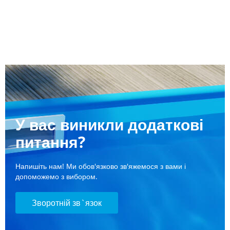
У вас виникли додаткові
питання?
Напишіть нам! Ми обов'язково зв'яжемося з вами і
допоможемо з вибором.
Зворотній зв`язок