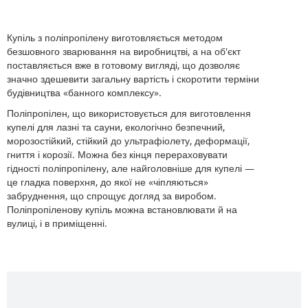
Купіль з поліпропілену виготовляється методом
безшовного зварювання на виробництві, а на об'єкт
поставляється вже в готовому вигляді, що дозволяє
значно здешевити загальну вартість і скоротити терміни
будівництва «банного комплексу».
Поліпропілен, що використовується для виготовлення
купелі для лазні та сауни, екологічно безпечний,
морозостійкий, стійкий до ультрафіолету, деформації,
гниття і корозії. Можна без кінця перераховувати
гідності поліпропілену, але найголовніше для купелі —
це гладка поверхня, до якої не «чіпляються»
забруднення, що спрощує догляд за виробом.
Поліпропіленову купіль можна встановлювати й на
вулиці, і в приміщенні.