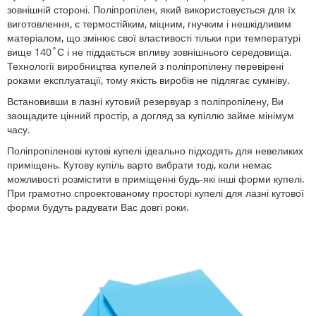
зовнішній стороні. Поліпропілен, який використовується для їх
виготовлення, є термостійким, міцним, гнучким і нешкідливим
матеріалом, що змінює свої властивості тільки при температурі
вище 140˚С і не піддається впливу зовнішнього середовища.
Технології виробництва купелей з поліпропілену перевірені
роками експлуатації, тому якість виробів не підлягає сумніву.
Встановивши в лазні кутовий резервуар з поліпропілену, Ви
заощадите цінний простір, а догляд за купіллю займе мінімум
часу.
Поліпропіленові кутові купелі ідеально підходять для невеликих
приміщень. Кутову купіль варто вибрати тоді, коли немає
можливості розмістити в приміщенні будь-які інші форми купелі.
При грамотно спроектованому просторі купелі для лазні кутової
форми будуть радувати Вас довгі роки.