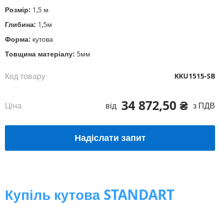
галереї
Розмір:
1,5 м
зображень
Глибина:
1,5м
Форма:
кутова
Товщина матеріалу:
5мм
Код товару
KKU1515-SB
34 872,50 ₴
Ціна
від
з ПДВ
Надіслати запит
Купіль кутова STANDART