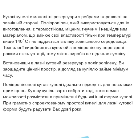
Кутові купелі є монолітні резервуари з ребрами жорсткості на
зовнішній стороні. Поліпропілен, який використовується для їх
виготовлення, є термостійким, міцним, гнучким і нешкідливим
матеріалом, що змінює свої властивості тільки при температурі
вище 140˚С і не піддається впливу зовнішнього середовища.
Технології виробництва купелей з поліпропілену перевірені
роками експлуатації, тому якість виробів не підлягає сумніву.
Встановивши в лазні кутовий резервуар з поліпропілену, Ви
заощадите цінний простір, а догляд за купіллю займе мінімум
часу.
Поліпропіленові кутові купелі ідеально підходять для невеликих
приміщень. Кутову купіль варто вибрати тоді, коли немає
можливості розмістити в приміщенні будь-які інші форми купелі.
При грамотно спроектованому просторі купелі для лазні кутової
форми будуть радувати Вас довгі роки.