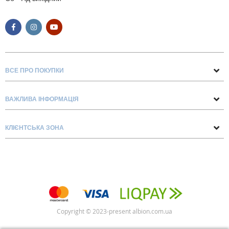
ВСЕ ПРО ПОКУПКИ
Поради та рекомендації
ВАЖЛИВА ІНФОРМАЦІЯ
Про нас
Умови обміну та повернення
Контакти
КЛІЄНТСЬКА ЗОНА
Доставка та оплата
Блог
Обліковий запис
Договір Оферти
Замовлення
Список бажань
Copyright © 2023-present albion.com.ua