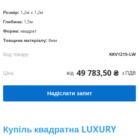
початку
галереї
Розмір:
1,2м х 1,2м
зображень
Глибина:
1,5м
Форма:
квадрат
Товщина матеріалу:
8мм
Код товару
KKV1215-LW
49 783,50 ₴
Ціна
від
з ПДВ
Надіслати запит
Купіль квадратна LUXURY