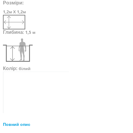
Розміри:
1,2м Х 1,2м
Глибина
:
1,5 м
Колір:
білий
Повний опис