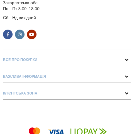
Закарпатська обл
Пн - Пт 8:00–18:00
Сб - Нд вихідний
ВСЕ ПРО ПОКУПКИ
Поради та рекомендації
ВАЖЛИВА ІНФОРМАЦІЯ
Про нас
Умови обміну та повернення
Контакти
КЛІЄНТСЬКА ЗОНА
Доставка та оплата
Блог
Обліковий запис
Договір Оферти
Замовлення
Список бажань