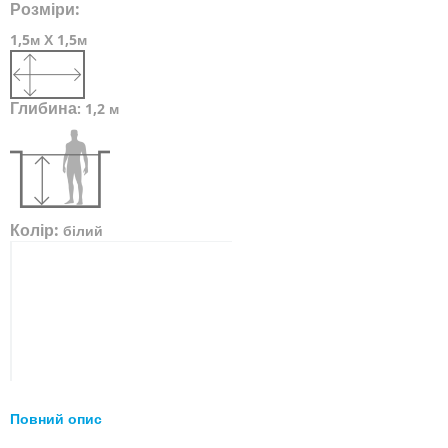
Розміри:
1,5м Х 1,5м
Глибина
:
1,2 м
Колір:
білий
Повний опис