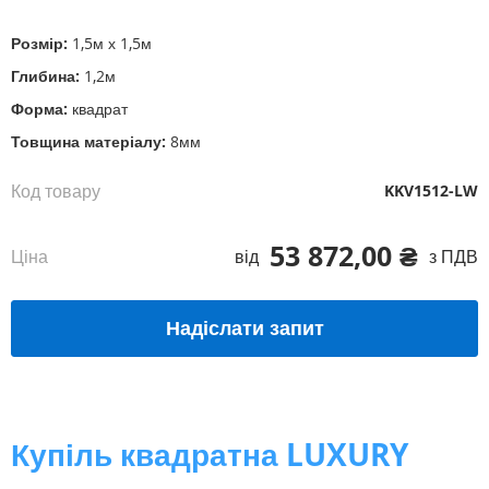
початку
галереї
Розмір:
1,5м х 1,5м
зображень
Глибина:
1,2м
Форма:
квадрат
Товщина матеріалу:
8мм
Код товару
KKV1512-LW
53 872,00 ₴
Ціна
від
з ПДВ
Надіслати запит
Купіль квадратна LUXURY