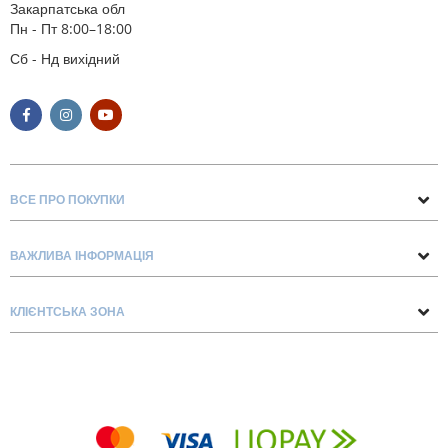
Закарпатська обл
Пн - Пт 8:00–18:00
Сб - Нд вихідний
ВСЕ ПРО ПОКУПКИ
Поради та рекомендації
ВАЖЛИВА ІНФОРМАЦІЯ
Про нас
Умови обміну та повернення
Контакти
КЛІЄНТСЬКА ЗОНА
Доставка та оплата
Блог
Обліковий запис
Договір Оферти
Замовлення
Список бажань