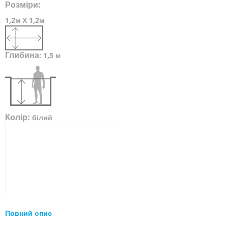
Розміри:
1,2м Х 1,2м
Глибина
:
1,5 м
Колір:
білий
Повний опис