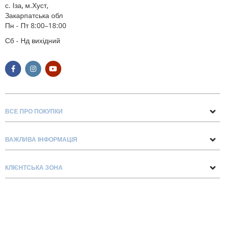
с. Іза, м.Хуст,
Закарпатська обл
Пн - Пт 8:00–18:00
Сб - Нд вихідний
ВСЕ ПРО ПОКУПКИ
Поради та рекомендації
ВАЖЛИВА ІНФОРМАЦІЯ
Про нас
Умови обміну та повернення
Контакти
КЛІЄНТСЬКА ЗОНА
Доставка та оплата
Блог
Обліковий запис
Договір Оферти
Замовлення
Список бажань