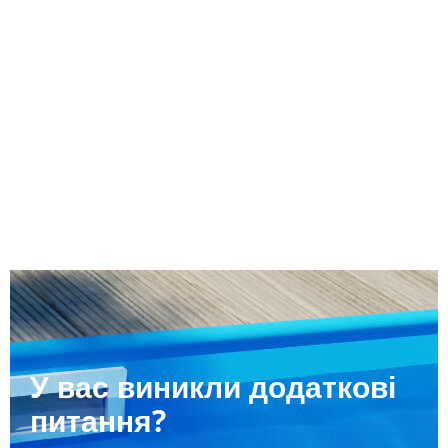
У вас виникли додаткові
питання?