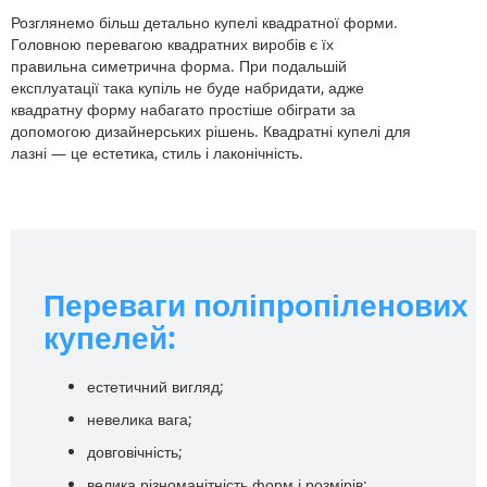
Розглянемо більш детально купелі квадратної форми.
Головною перевагою квадратних виробів є їх
правильна симетрична форма. При подальшій
експлуатації така купіль не буде набридати, адже
квадратну форму набагато простіше обіграти за
допомогою дизайнерських рішень. Квадратні купелі для
лазні — це естетика, стиль і лаконічність.
Переваги поліпропіленових
купелей:
естетичний вигляд;
невелика вага;
довговічність;
велика різноманітність форм і розмірів;