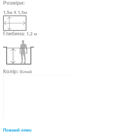
Розміри:
1,5м Х 1,5м
Глибина
:
1,2 м
Колір:
білий
Повний опис