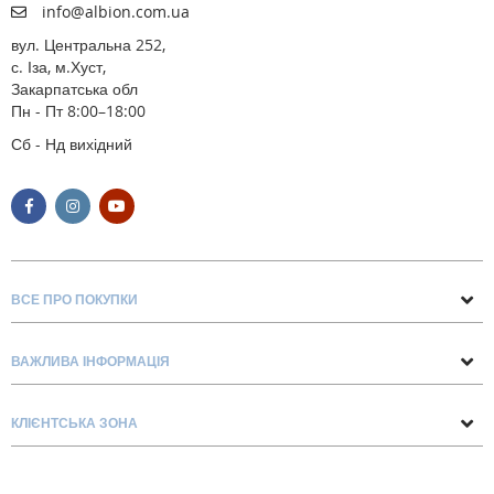
info@albion.com.ua
вул. Центральна 252,
с. Іза, м.Хуст,
Закарпатська обл
Пн - Пт 8:00–18:00
Сб - Нд вихідний
ВСЕ ПРО ПОКУПКИ
Поради та рекомендації
ВАЖЛИВА ІНФОРМАЦІЯ
Про нас
Умови обміну та повернення
Контакти
КЛІЄНТСЬКА ЗОНА
Доставка та оплата
Блог
Обліковий запис
Договір Оферти
Замовлення