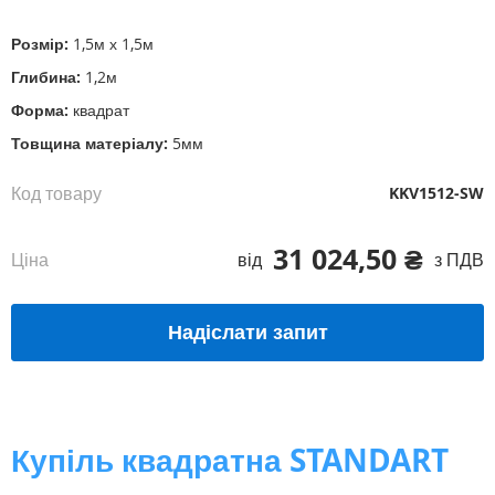
початку
галереї
Розмір:
1,5м х 1,5м
зображень
Глибина:
1,2м
Форма:
квадрат
Товщина матеріалу:
5мм
Код товару
KKV1512-SW
31 024,50 ₴
Ціна
від
з ПДВ
Надіслати запит
Купіль квадратна STANDART