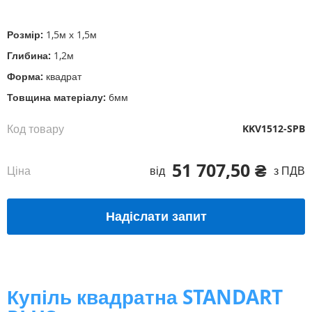
початку
галереї
Розмір:
1,5м х 1,5м
зображень
Глибина:
1,2м
Форма:
квадрат
Товщина матеріалу:
6мм
Код товару
KKV1512-SPB
51 707,50 ₴
Ціна
від
з ПДВ
Надіслати запит
Купіль квадратна STANDART