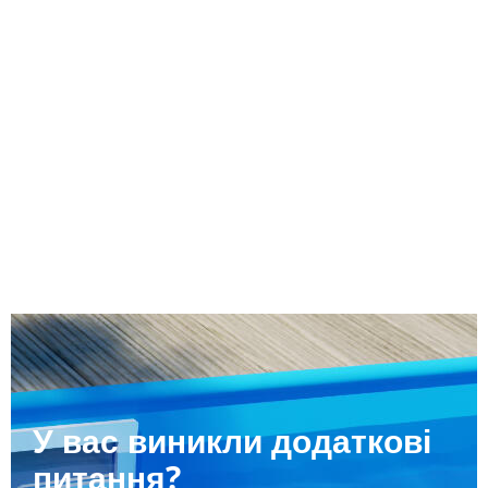
У вас виникли додаткові
питання?