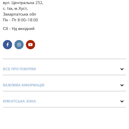
вул. Центральна 252,
с. Іза, м.Хуст,
Закарпатська обл
Пн - Пт 8:00–18:00
Сб - Нд вихідний
ВСЕ ПРО ПОКУПКИ
Поради та рекомендації
ВАЖЛИВА ІНФОРМАЦІЯ
Про нас
Умови обміну та повернення
Контакти
КЛІЄНТСЬКА ЗОНА
Доставка та оплата
Блог
Обліковий запис
Договір Оферти
Замовлення
Список бажань