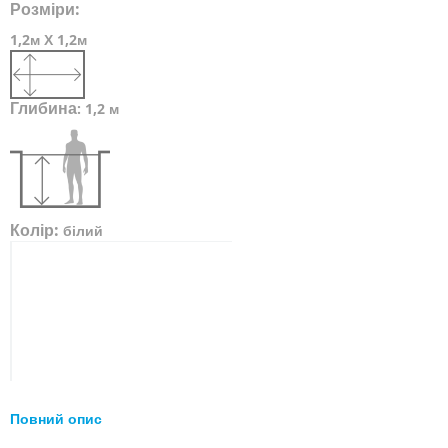
Розміри:
1,2м Х 1,2м
Глибина
:
1,2 м
Колір:
білий
Повний опис