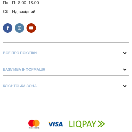
Пн - Пт 8:00–18:00
Сб - Нд вихідний
ВСЕ ПРО ПОКУПКИ
Поради та рекомендації
ВАЖЛИВА ІНФОРМАЦІЯ
Про нас
Умови обміну та повернення
Контакти
КЛІЄНТСЬКА ЗОНА
Доставка та оплата
Блог
Обліковий запис
Договір Оферти
Замовлення
Список бажань