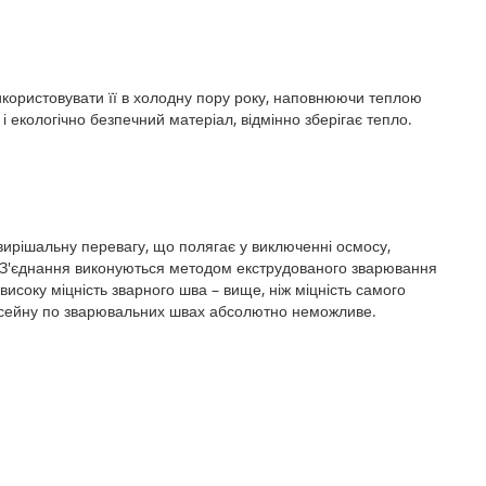
 використовувати її в холодну пору року, наповнюючи теплою
і екологічно безпечний матеріал, відмінно зберігає тепло.
вирішальну перевагу, що полягає у виключенні осмосу,
. З'єднання виконуються методом екструдованого зварювання
високу міцність зварного шва – вище, ніж міцність самого
сейну по зварювальних швах абсолютно неможливе.