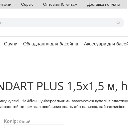
нтакти
Сервіс
Оптовим Клієнтам
Доставка і оплата
Сауни
Обладнання для басейнів
Аксесуари для басе
NDART PLUS 1,5х1,5 м, h
ку купелі. Найбільш універсальними вважаються купелі із пластику,
істкостей не вимагає особливих знань або навичок, найважливіше —
Колір:
білий