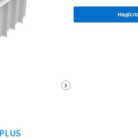
Надісл
 PLUS