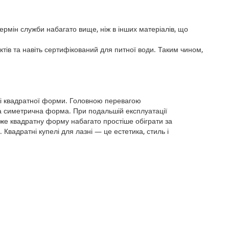
ермін служби набагато вище, ніж в інших матеріалів, що
тів та навіть сертифікований для питної води. Таким чином,
лі квадратної форми. Головною перевагою
на симетрична форма. При подальшій експлуатації
дже квадратну форму набагато простіше обіграти за
Квадратні купелі для лазні — це естетика, стиль і