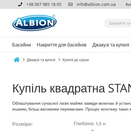
+38 067 985 18 05
info@albion.com.ua
Ко
Басейни
Накриття для басейнів
Джакузі та купелі
Джакузі та купелі
Купелі до сауни
Home
Купіль квадратна STA
Облаштування сучасної лазні майже завжди включає й установ
іншими, більш вагомими перевагами. Процес монтажу таких м
Глибина
Розміри:
:
1,5 м