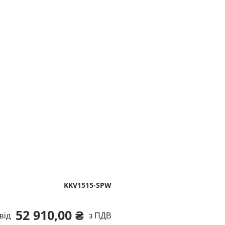
KKV1515-SPW
52 910,00 ₴
від
з ПДВ