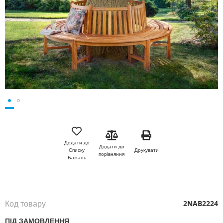
Перейти
до
початку
Додати до
Додати до
галереї
Друкувати
Списку
порівняння
зображень
Бажань
Код товару
2NAB2224
ПІД ЗАМОВЛЕННЯ