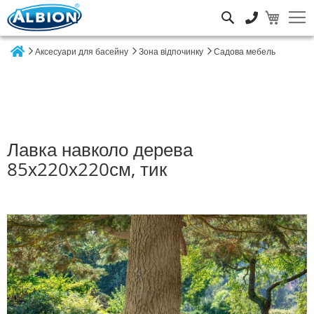
Пошук
Аксесуари для басейну
Зона відпочинку
Садова мебель
Home
Лавка навколо дерева
85х220х220см, тик
Перейти
до
кінця
галереї
зображень