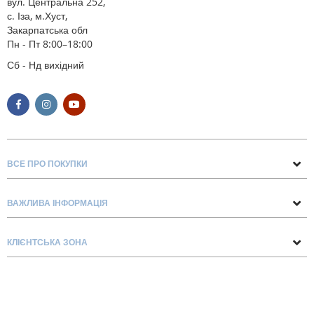
вул. Центральна 252,
с. Іза, м.Хуст,
Закарпатська обл
Пн - Пт 8:00–18:00
Сб - Нд вихідний
ВСЕ ПРО ПОКУПКИ
Поради та рекомендації
ВАЖЛИВА ІНФОРМАЦІЯ
Про нас
Умови обміну та повернення
Контакти
КЛІЄНТСЬКА ЗОНА
Доставка та оплата
Блог
Обліковий запис
Договір Оферти
Замовлення
Список бажань