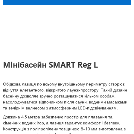
Miнібасейн SMART Reg L
Обідкова лавиця по всьому внутрішньому периметру створює
відчуття елегантного, відкритого лаунж-простору. Такий дизайн
басейну дозволяє зручно розташуватися кільком особам,
насолоджуватися відпочинком після сауни, водними масажами
та вечірнім велнесом з атмосферним LED-підсвічуванням.
Довжина 4,5 метра забезпечує простір для плавання та
сімейних водних ігор, а лавиця гарантує комфорт і безпеку.
Конструкція з поліпропілену товщиною 8–10 мм виготовлена з