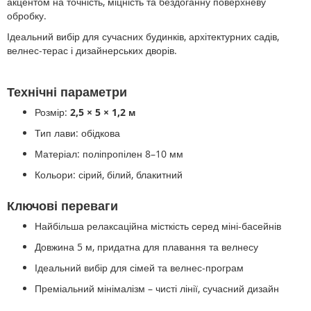
акцентом на точність, міцність та бездоганну поверхневу
обробку.
Ідеальний вибір для сучасних будинків, архітектурних садів,
велнес-терас і дизайнерських дворів.
Технічні параметри
Розмір:
2,5 × 5 × 1,2 м
Тип лави: обідкова
Матеріал: поліпропілен 8–10 мм
Кольори: сірий, білий, блакитний
Ключові переваги
Найбільша релаксаційна місткість серед міні-басейнів
Довжина 5 м, придатна для плавання та велнесу
Ідеальний вибір для сімей та велнес-програм
Преміальний мінімалізм – чисті лінії, сучасний дизайн