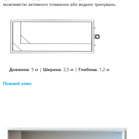
можливістю активного плавання або водних тренувань.
Довжина
: 5 м |
Ширина
: 2,5 м |
Глибина
: 1,2 м
Повний опис
Перейти
до
кінця
галереї
зображень