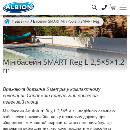
Пошук
Басейни
Басейни SMART MiniPools
SMART Reg
Home
Мінібасейн SMART Reg L 2,5×5×1,2
m
Вражаюча довжина 5 метрів у компактному
виконанні. Справжній плавальний досвід на
невеликій площі.
Мінібасейн Aquinium Reg L 2,5×5 м з L-подібною лавицею
забезпечує надзвичайно довгу плавальну доріжку при
збереженні компактної ширини та стильного дизайну. Це
ідеальний вибір для тих, хто хоче поєднати мінібасейн із