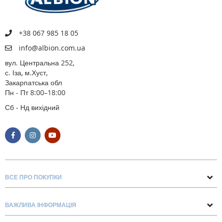
+38 067 985 18 05
info@albion.com.ua
вул. Центральна 252,
с. Іза, м.Хуст,
Закарпатська обл
Пн - Пт 8:00–18:00
Сб - Нд вихідний
ВСЕ ПРО ПОКУПКИ
Поради та рекомендації
ВАЖЛИВА ІНФОРМАЦІЯ
Про нас
Умови обміну та повернення
Контакти