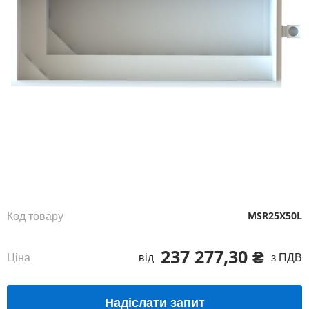
Перейти
до
початку
галереї
зображень
Код товару
MSR25X50L
237 277,30 ₴
Ціна
від
з ПДВ
Надіслати запит