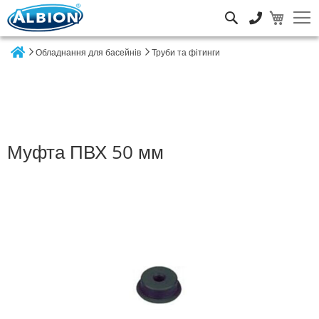
Пошук
Обладнання для басейнів
Труби та фітинги
Home
Муфта ПВХ 50 мм
Перейти
до
кінця
галереї
зображень