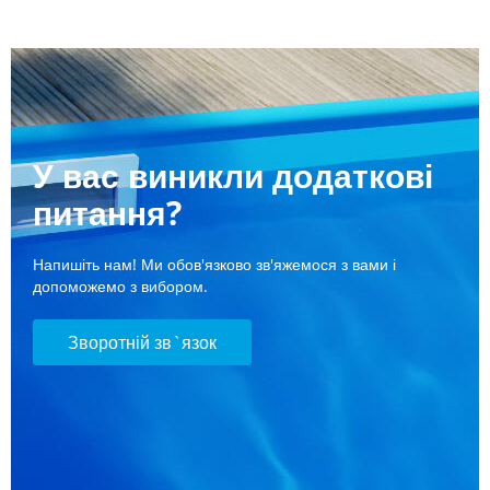
У вас виникли додаткові
питання?
Напишіть нам! Ми обов'язково зв'яжемося з вами і
допоможемо з вибором.
Зворотній зв`язок