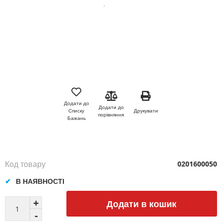
Перейти
до
початку
Додати до
Додати до
галереї
Друкувати
Списку
порівняння
зображень
Бажань
Код товару
0201600050
В НАЯВНОСТІ
Додати в кошик