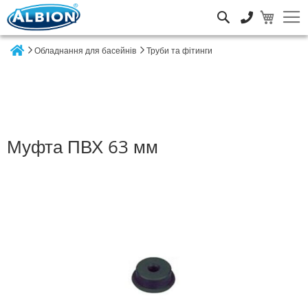
Пошук
Обладнання для басейнів
Труби та фітинги
Home
Муфта ПВХ 63 мм
Перейти
до
кінця
галереї
зображень