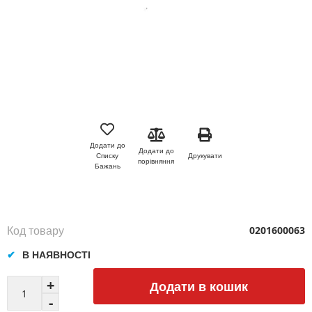
Перейти
до
початку
Додати до
Додати до
галереї
Друкувати
Списку
порівняння
зображень
Бажань
Код товару
0201600063
В НАЯВНОСТІ
Додати в кошик