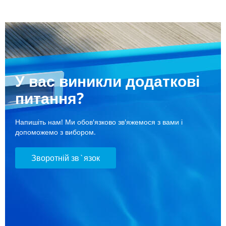
У вас виникли додаткові
питання?
Напишіть нам! Ми обов'язково зв'яжемося з вами і
допоможемо з вибором.
Зворотній зв`язок