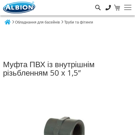
Пошук
Обладнання для басейнів
Труби та фітинги
Home
Муфта ПВХ із внутрішнім
різьбленням 50 х 1,5″
Перейти
до
кінця
галереї
зображень