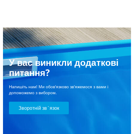
У вас виникли додаткові
питання?
Напишіть нам! Ми обов'язково зв'яжемося з вами і
допоможемо з вибором.
Зворотній зв`язок