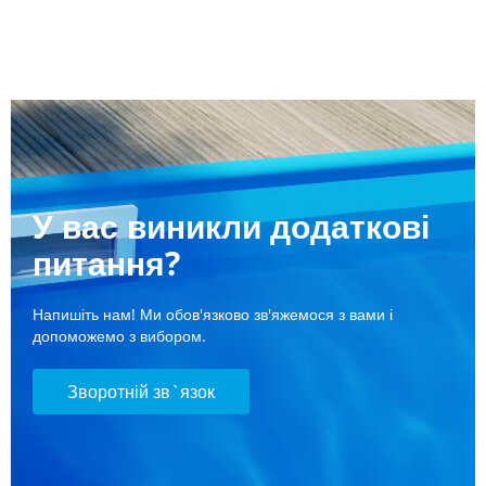
У вас виникли додаткові
питання?
Напишіть нам! Ми обов'язково зв'яжемося з вами і
допоможемо з вибором.
Зворотній зв`язок