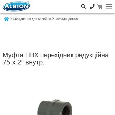
Пошук
Обладнання для басейнів
Закладні деталі
Home
Муфта ПВХ перехідник редукційна
75 x 2″ внутр.
Перейти
до
кінця
галереї
зображень