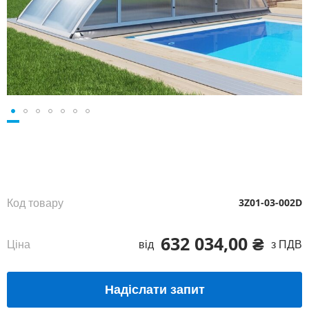
Перейти
до
початку
галереї
зображень
Код товару
3Z01-03-002D
632 034,00 ₴
Ціна
від
з ПДВ
Надіслати запит