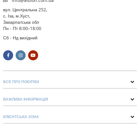
info@albion.com.ua
вул. Центральна 252,
с. Іза, м.Хуст,
Закарпатська обл
Пн - Пт 8:00–18:00
Сб - Нд вихідний
ВСЕ ПРО ПОКУПКИ
Поради та рекомендації
ВАЖЛИВА ІНФОРМАЦІЯ
Про нас
Умови обміну та повернення
Контакти
КЛІЄНТСЬКА ЗОНА
Доставка та оплата
Блог
Обліковий запис
Договір Оферти
Замовлення