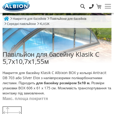
Пошук
Накриття для басейнів
Павільйони для басейнів
Home
Середні павільйони
KLASIK
Павільйон для басейну Klasik C
5,7х10,7х1,55м
Накриття для басейну Klasik C Albixon BOX у кольорі Antracit
DB 703 або Silver Elox з напівпрозорими полікарбонатними
листами. Підходить
для басейну розміром 5х10 м.
Розміри
упаковки BOX 606 х 61 х 175 см. Можливість транспортування та
монтажу під замовлення.
Макс. площа покриття