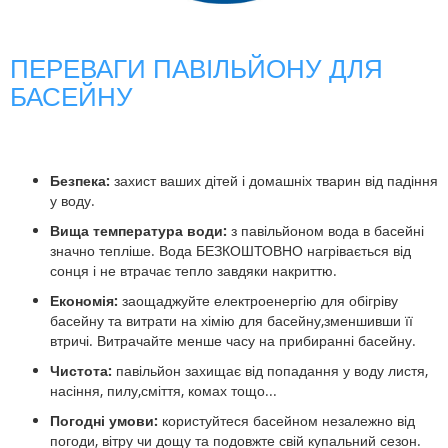
ПЕРЕВАГИ ПАВІЛЬЙОНУ ДЛЯ
БАСЕЙНУ
Безпека:
захист ваших дітей і домашніх тварин від падіння
у воду.
Вища температура води:
з павільйоном вода в басейні
значно тепліше. Вода БЕЗКОШТОВНО нагрівається від
сонця і не втрачає тепло завдяки накриттю.
Економія:
заощаджуйте електроенергію для обігріву
басейну та витрати на хімію для басейну,зменшивши її
втричі. Витрачайте менше часу на прибиранні басейну.
Чистота:
павільйон захищає від попадання у воду листя,
насіння, пилу,сміття, комах тощо...
Погодні умови:
користуйтеся басейном незалежно від
погоди, вітру чи дощу та подовжте свій купальний сезон.