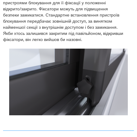
пристроями блокування для її фіксації у положенні
відкрито/закрито. Фіксатори можуть для підвищення
безпеки замикатися. Стандартне встановлення пристроїв
блокування передбачає зовнішній доступ, за винятком
найменшої секції з внутрішнім доступом і без замикання.
Якби хтось залишився закритим під павільйоном, відкривши
фіксатори, він легко вийшов би назовні.