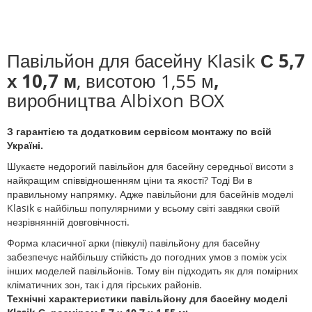
С 5,7
Павільйон для басейну
Klasik
х 10,7 м
,
, висотою 1,55 м
виробництва Albixon BOX
З гарантією та додатковим сервісом монтажу по всій
Україні.
Шукаєте недорогий павільйон для басейну середньої висоти з
найкращим співвідношенням ціни та якості? Тоді Ви в
правильному напрямку. Адже павільйони для басейнів моделі
Klasik є найбільш популярними у всьому світі завдяки своїй
незрівнянній довговічності.
Форма класичної арки (півкулі) павільйону для басейну
забезпечує найбільшу стійкість до погодних умов з поміж усіх
інших моделей павільйонів. Тому він підходить як для помірних
кліматичних зон, так і для гірських районів.
Технічні характеристики павільйону для басейну моделі