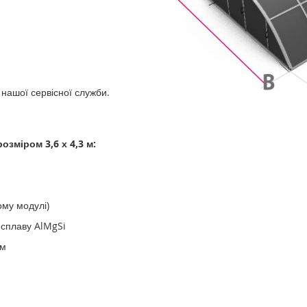
 нашої сервісної служби.
озміром 3,6 х 4,3 м:
ому модулі)
о сплаву AlMgSi
ом