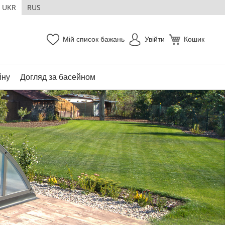
UKR
RUS
Мій список бажань
Увійти
Кошик
йну
Догляд за басейном