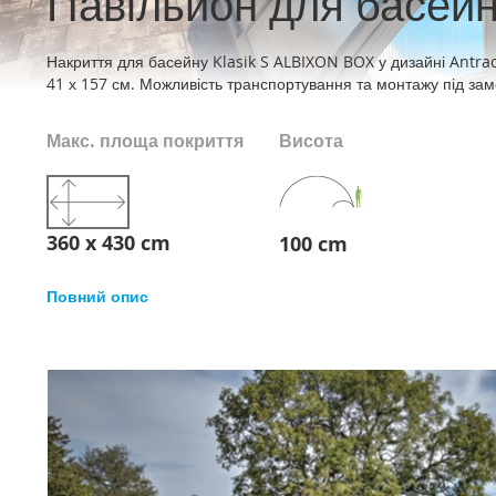
Павільйон для басейну 
Накриття для басейну Klasik S ALBIXON BOX у дизайні Antra
41 х 157 см. Можливість транспортування та монтажу під за
Макс. площа покриття
Висота
360 x 430 cm
100 cm
Повний опис
Перейти
до
кінця
галереї
зображень