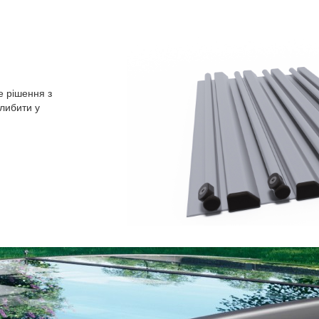
е рішення з
либити у