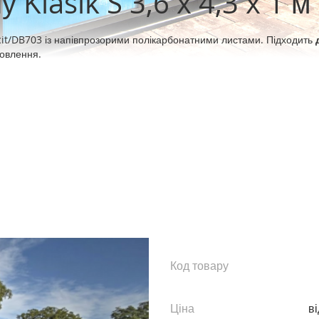
Klasik S 3,6 x 4,3 x 1 м
cit/DB703 із напівпрозорими полікарбонатними листами. Підходить
мовлення.
Код товару
Ціна
ві