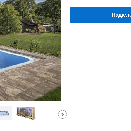
Надісл