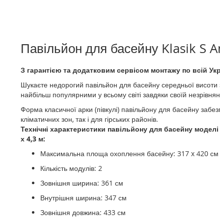
до
початку
галереї
зображень
Павільйон для басейну
Klasik S A
З гарантією та додатковим сервісом монтажу по всій Укр
Шукаєте недорогий павільйон для басейну середньої висоти з
найбільш популярними у всьому світі завдяки своїй незрівнянн
Форма класичної арки (півкулі) павільйону для басейну забез
кліматичних зон, так і для гірських районів.
Технічні характеристики павільйону для басейну модел
х 4,3 м:
Максимальна площа охоплення басейну: 317 x 420 см
Кількість модулів: 2
Зовнішня ширина: 361 см
Внутрішня ширина: 347 см
Зовнішня довжина: 433 см