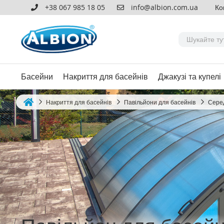
+38 067 985 18 05
info@albion.com.ua
Ко
Басейни
Накриття для басейнів
Джакузі та купелі
Накриття для басейнів
Павільйони для басейнів
Серед
Home