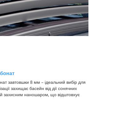
рбонат
нат завтовшки 8 мм – ідеальний вибір для
ізації захищає басейн від дії сонячних
ний захисним наношаром, що відштовхує