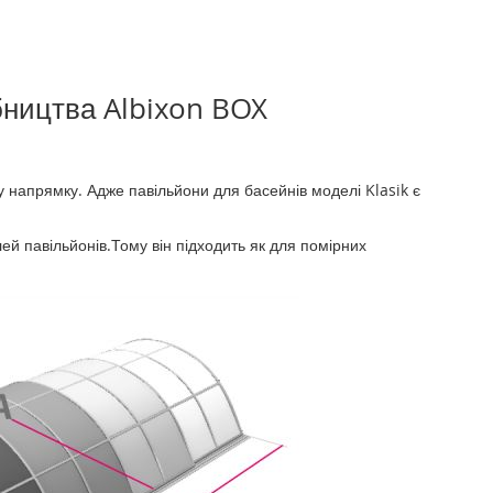
ництва Albixon BOX
 напрямку. Адже павільйони для басейнів моделі Klasik є
лей павільйонів.Тому він підходить як для помірних