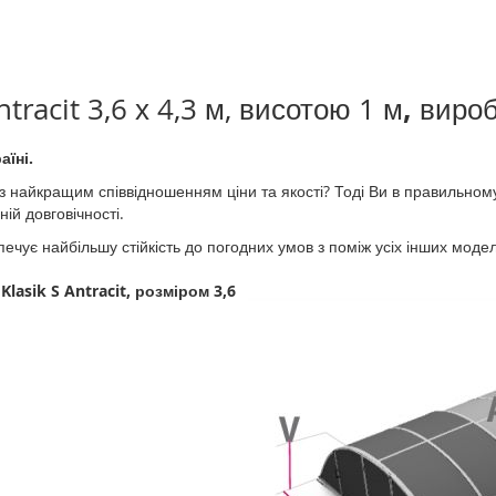
,
ntracit 3,6 х 4,3 м, висотою 1 м
вироб
аїні.
 найкращим співвідношенням ціни та якості? Тоді Ви в правильному
ій довговічності.
печує найбільшу стійкість до погодних умов з поміж усіх інших моде
і
Klasik S Antracit, розміром 3,6