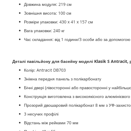
Довжина модуля: 219 см
Зовнішня висота: 100 см
Розміри упаковки: 430 x 41 x 157 см
Вага упаковки: 240 кг
Час складання: від 1 години/3 особи або за допомогою
Деталі
павільйону для басейну моделі Klasik S Antracit, р
Колір: Antracit DB703
Знімна передня панель з полікарбонату
Бічні двері (лівосторонні або правосторонні у найбільш
Конструкція виготовлена ​​з високоякісного алюмінієвог
Прозорий двошаровий полікарбонат 8 мм з УФ-захист
3 несучих профілі
Відстань між рейками 70 мм