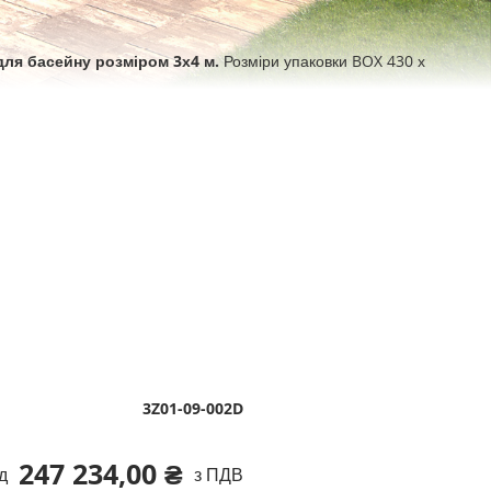
для басейну розміром 3х4 м.
Розміри упаковки BOX 430 х
3Z01-09-002D
247 234,00 ₴
д
з ПДВ