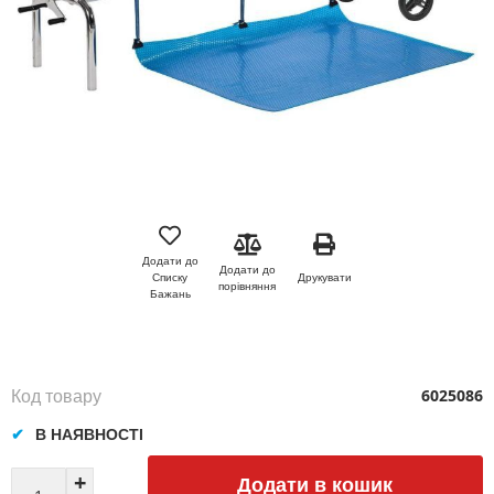
Перейти
до
початку
Додати до
Додати до
галереї
Друкувати
Списку
порівняння
зображень
Бажань
Код товару
6025086
В НАЯВНОСТІ
Додати в кошик