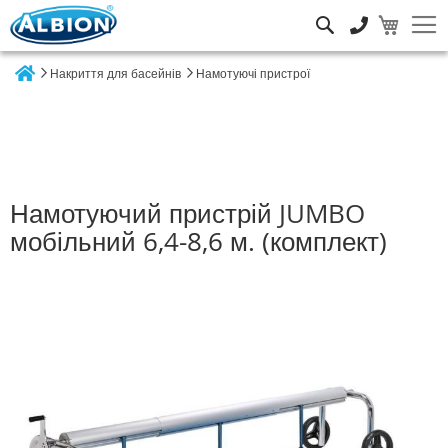
Пошук
Накриття для басейнів
Намотуючі пристрої
Home
Намотуючий пристрій JUMBO
мобільний 6,4-8,6 м. (комплект)
Перейти
до
кінця
галереї
зображень