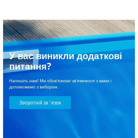
У вас виникли додаткові
питання?
Напишіть нам! Ми обов'язково зв'яжемося з вами і
допоможемо з вибором.
Зворотній зв`язок