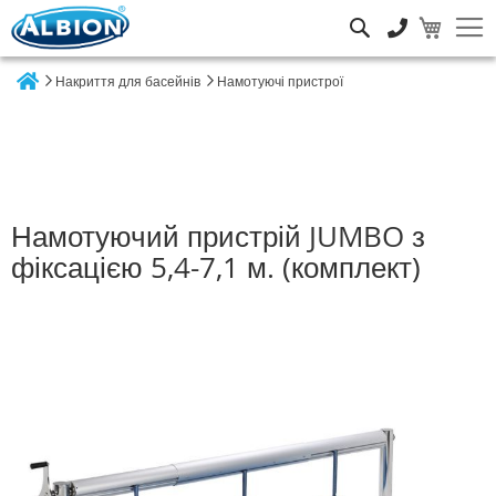
Пошук
Накриття для басейнів
Намотуючі пристрої
Home
Намотуючий пристрій JUMBO з
фіксацією 5,4-7,1 м. (комплект)
Перейти
до
кінця
галереї
зображень