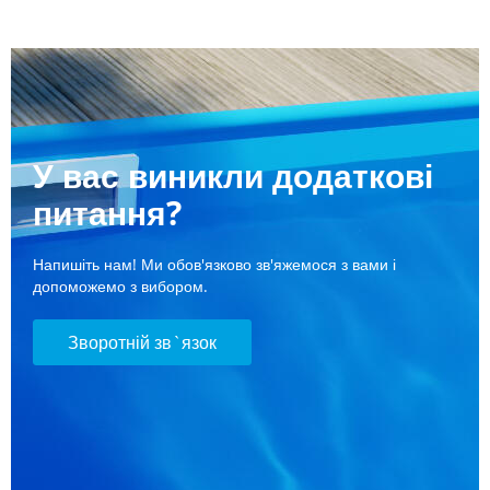
У вас виникли додаткові
питання?
Напишіть нам! Ми обов'язково зв'яжемося з вами і
допоможемо з вибором.
Зворотній зв`язок