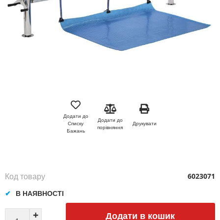
Перейти
до
початку
Додати до
Додати до
галереї
Друкувати
Списку
порівняння
зображень
Бажань
Код товару
6023071
В НАЯВНОСТІ
Додати в кошик