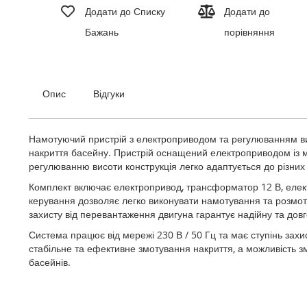
до
Додати до Списку
Додати до
початку
Бажань
порівняння
галереї
зображень
Опис
Відгуки
Намотуючий пристрій з електроприводом та регулюванням ви
накриття басейну. Пристрій оснащений електроприводом із м
регулюванню висоти конструкція легко адаптується до різних т
Комплект включає електропривод, трансформатор 12 В, елект
керування дозволяє легко виконувати намотування та розмоту
захисту від перевантаження двигуна гарантує надійну та дов
Система працює від мережі 230 В / 50 Гц та має ступінь зах
стабільне та ефективне змотування накриття, а можливість 
басейнів.