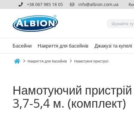
+38 067 985 18 05
info@albion.com.ua
Ко
Басейни
Накриття для басейнів
Джакузі та купелі
Накриття для басейнів
Намотуючі пристрої
Home
Намотуючий пристрій
3,7-5,4 м. (комплект)
Перейти
до