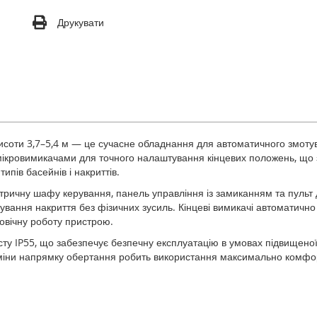
Друкувати
соти 3,7–5,4 м — це сучасне обладнання для автоматичного змотув
ікровимикачами для точного налаштування кінцевих положень, що 
ипів басейнів і накриттів.
ричну шафу керування, панель управління із замиканням та пульт 
вання накриття без фізичних зусиль. Кінцеві вимикачі автоматично
говічну роботу пристрою.
исту IP55, що забезпечує безпечну експлуатацію в умовах підвищено
зміни напрямку обертання робить використання максимально комфор