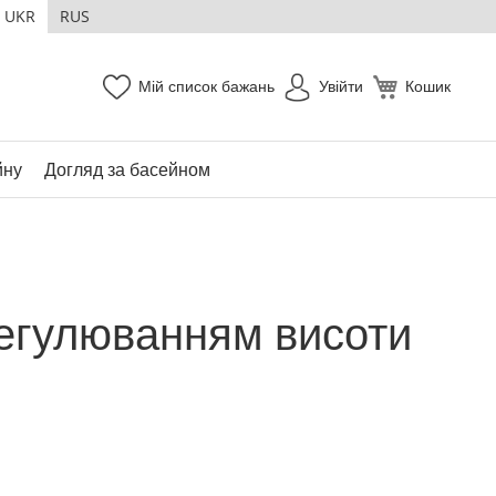
UKR
RUS
Мій список бажань
Увійти
Кошик
йну
Догляд за басейном
регулюванням висоти