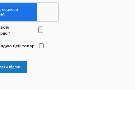
свою
фію
ендую цей товар
ати відгук