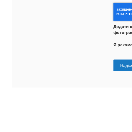
Додати 
фотогра
Я реком
Надісл