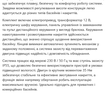
що забезпечує плавну, безпечну та комфортну роботу системи.
Завдяки можливості регулювання висоти конструкція легко
адаптується до різних типів басейнів і накриттів.
Комплект включає електропривод, трансформатор 12 В,
електричну шафу керування, панель управління із замиканням
та пульт дистанційного керування у вигляді брелока. Керування
намотуванням і розмотуванням накриття здійснюється
дистанційно, що значно спрощує щоденне використання
басейну. Кінцеві вимикачі автоматично зупиняють механізм у
заданому положенні, а система захисту від перевантаження
двигуна підвищує надійність і довговічність обладнання.
Система працює від мережі 230 В / 50 Гц та має ступінь захисту
IP55, що дозволяє безпечно використовувати пристрій в умовах
підвищеної вологості. Двигун із крутним моментом 35 Нм
забезпечує стабільне та ефективне змотування накриття, а
функція зміни напрямку обертання робить експлуатацію
максимально зручною. Ідеально підходить для приватних і
комерційних басейнів.