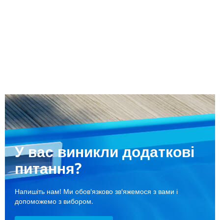
У вас виникли додаткові
питання?
Напишіть нам! Ми обов'язково зв'яжемося з вами і
допоможемо з вибором.