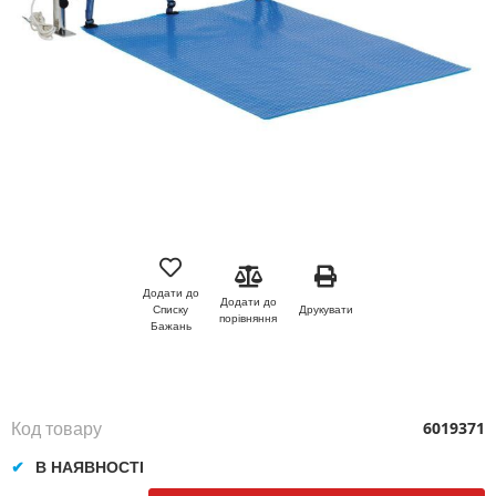
Перейти
до
початку
Додати до
Додати до
галереї
Друкувати
Списку
порівняння
зображень
Бажань
Код товару
6019371
В НАЯВНОСТІ