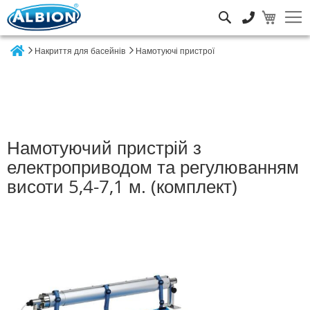
Пошук
Накриття для басейнів
Намотуючі пристрої
Home
Намотуючий пристрій з
електроприводом та регулюванням
висоти 5,4-7,1 м. (комплект)
Перейти
до
кінця
галереї
зображень