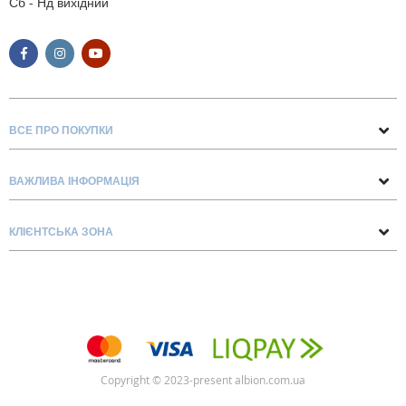
Сб - Нд вихідний
ВСЕ ПРО ПОКУПКИ
Поради та рекомендації
ВАЖЛИВА ІНФОРМАЦІЯ
Про нас
Умови обміну та повернення
Контакти
КЛІЄНТСЬКА ЗОНА
Доставка та оплата
Блог
Обліковий запис
Договір Оферти
Замовлення
Список бажань
Copyright © 2023-present albion.com.ua