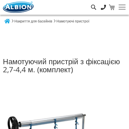
Пошук
Накриття для басейнів
Намотуючі пристрої
Home
Намотуючий пристрій з фіксацією
2,7-4,4 м. (комплект)
Перейти
до
кінця
галереї
зображень