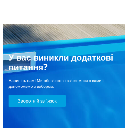
У вас виникли додаткові
питання?
Напишіть нам! Ми обов'язково зв'яжемося з вами і
допоможемо з вибором.
Зворотній зв`язок