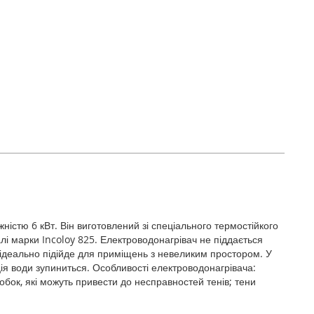
істю 6 кВт. Він виготовлений зі спеціального термостійкого
лі марки Incoloy 825. Електроводонагрівач не піддається
 ідеально підійде для приміщень з невеликим простором. У
ція води зупиниться. Особливості електроводонагрівача:
бок, які можуть привести до несправностей тенів; тени