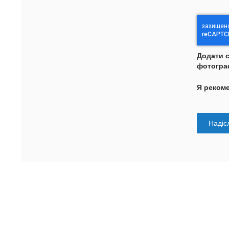
Додати 
фотогра
Я реком
Надісл