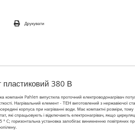
Друкувати
т пластиковий 380 В
а компанія Pahlen випустила проточний електроводонагрівач потужн
ткості. Нагрівальний елемент - ТЕН виготовлений з нержавіючої ста
ередині корпуса при нагріванні води. Має компактні розміри, тому
остат, які спрацьовують і відключають електронагрівач, якщо циркуля
5 ° C; горизонтальна установка запобігає виникненню повітряних про
ропілену.