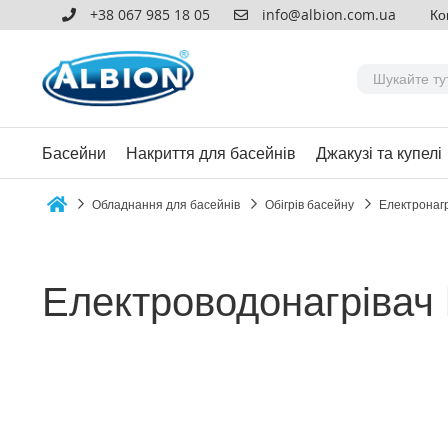
+38 067 985 18 05
info@albion.com.ua
Ко
Басейни
Накриття для басейнів
Джакузі та купелі
Обладнання для басейнів
Обігрів басейну
Електронагр
Home
Електроводонагрівач 
Перейти
до
кінця
галереї