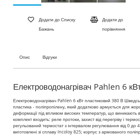
Перейти
до
Додати до Списку
Додати до
початку
Бажань
порівняння
галереї
зображень
Опис
Відгуки
Електроводонагрівач Pahlen 6 кВ
Електроводонагрівач Pahlen 6 кВт пластиковий 380 В Шведськ
пластика - поліпропілену, який додатково армується для жорс
деформації під впливом високих температур, що виникають вс
комплект входить: реле протоки, захист від перегріву і терм
регульований термостат з інтервалом регулювання від 0 до 4
виготовлені зі сплаву Incoloy 825; корпус з армованого поліп