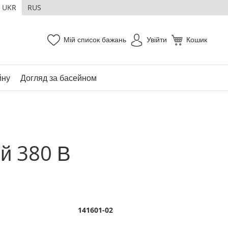
UKR
RUS
Мій список бажань
Увійти
Кошик
йну
Догляд за басейном
й 380 В
141601-02