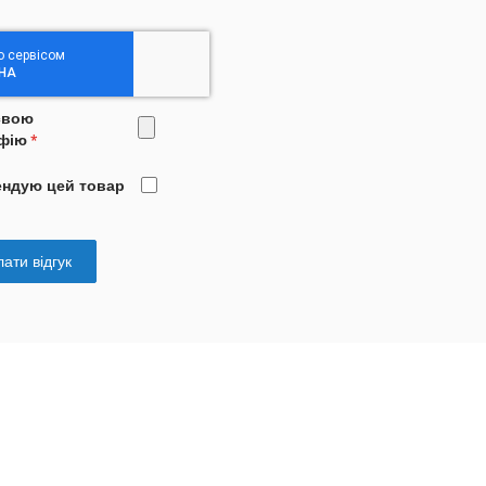
свою
фію
ендую цей товар
ати відгук