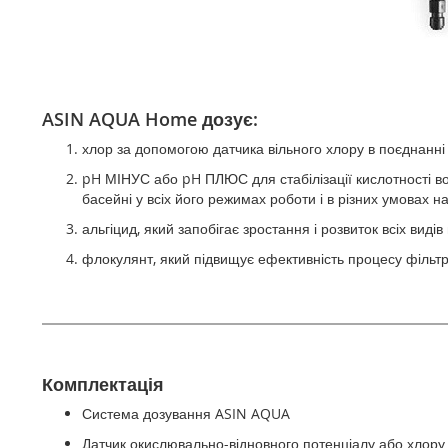
ASIN AQUA Home дозує:
хлор за допомогою датчика вільного хлору в поєднанні 
pH МІНУС або pH ПЛЮС для стабілізації кислотності в
басейні у всіх його режимах роботи і в різних умовах
альгіцид, який запобігає зростання і розвиток всіх видів 
флокулянт, який підвищує ефективність процесу фільтра
Комплектація
Система дозування ASIN AQUA
Датчик окислювально-відновного потенціалу або хлору