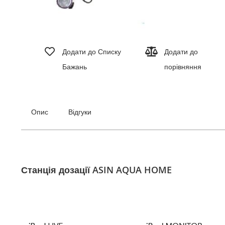
Перейти
до
Додати до Списку
Додати до
початку
Бажань
порівняння
галереї
зображень
Опис
Відгуки
Станція дозації ASIN AQUA HOME