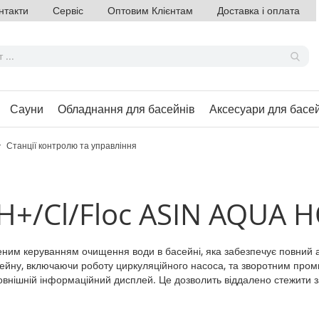
нтакти
Сервіс
Оптовим Клієнтам
Доставка і оплата
Сауни
Обладнання для басейнів
Аксесуари для басе
Станції контролю та управління
/PH+/Cl/Floc ASIN AQUA
ним керуванням очищення води в басейні, яка забезпечує повний а
сейну, включаючи роботу циркуляційного насоса, та зворотним про
овнішній інформаційний дисплей. Це дозволить віддалено стежити за