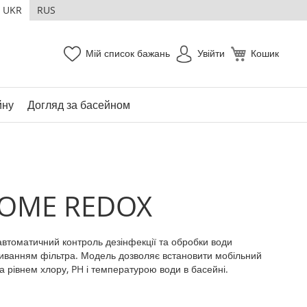
UKR
RUS
Мій список бажань
Увійти
Кошик
йну
Догляд за басейном
 HOME REDOX
втоматичний контроль дезінфекції та обробки води
миванням фільтра. Модель дозволяє встановити мобільний
 рівнем хлору, PH і температурою води в басейні.