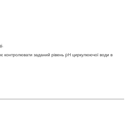
і.
яє контролювати заданий рівень pH циркулюючої води в