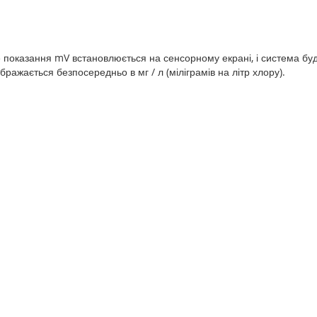
е показання mV встановлюється на сенсорному екрані, і система буд
бражається безпосередньо в мг / л (міліграмів на літр хлору).