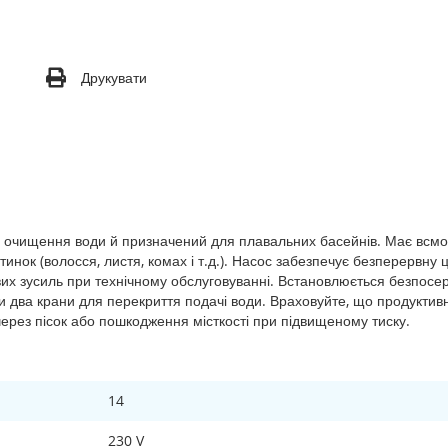
Друкувати
і очищення води й призначений для плавальних басейнів. Має всмо
стинок (волосся, листя, комах і т.д.). Насос забезпечує безперервн
вих зусиль при технічному обслуговуванні. Встановлюється безпосе
ти два крани для перекриття подачі води. Враховуйте, що продуктив
через пісок або пошкодження місткості при підвищеному тиску.
14
230 V