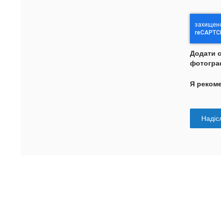
Додати 
фотогра
Я реком
Надісл