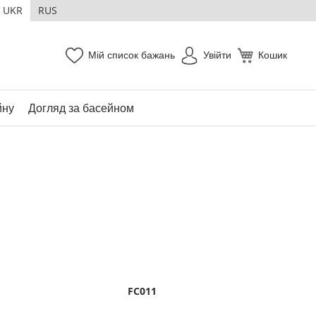
UKR
RUS
Мій список бажань
Увійти
Кошик
йну
Догляд за басейном
FC011