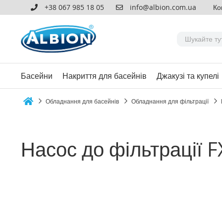
+38 067 985 18 05
info@albion.com.ua
Ко
Басейни
Накриття для басейнів
Джакузі та купелі
Обладнання для басейнів
Обладнання для фільтрації
Home
Насос до фільтрації 
Перейти
до
кінця
галереї