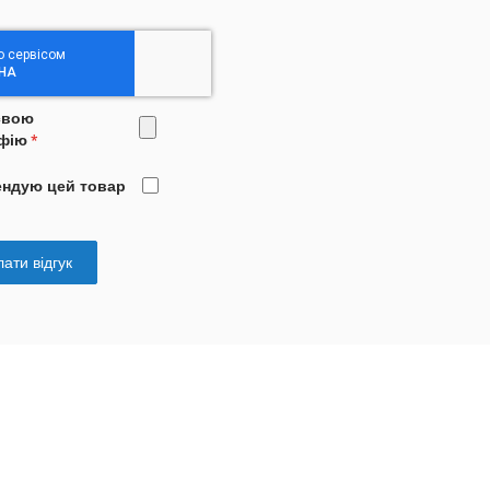
свою
фію
ендую цей товар
ати відгук