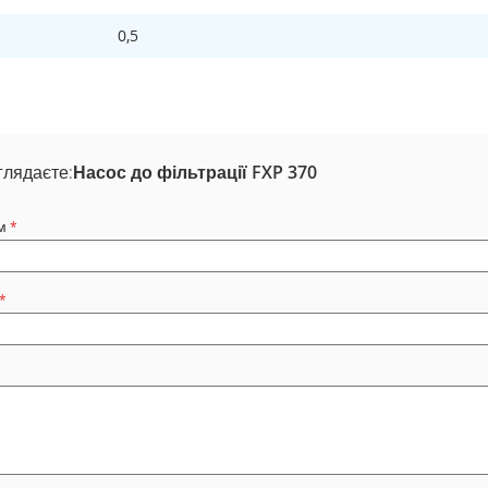
0,5
глядаєте:
Насос до фільтрації FXP 370
м