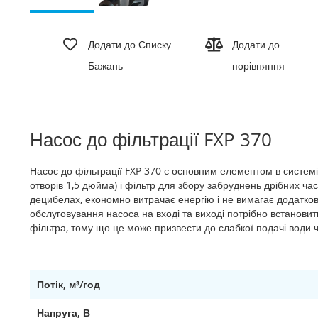
Перейти
до
Додати до Списку
Додати до
початку
Бажань
порівняння
галереї
зображень
Насос до фільтрації FXP 370
Насос до фільтрації FXP 370 є основним елементом в систем
отворів 1,5 дюйма) і фільтр для збору забруднень дрібних ча
децибелах, економно витрачає енергію і не вимагає додатко
обслуговування насоса на вході та виході потрібно встанови
фільтра, тому що це може призвести до слабкої подачі води 
Потік, м³/год
Напруга, В