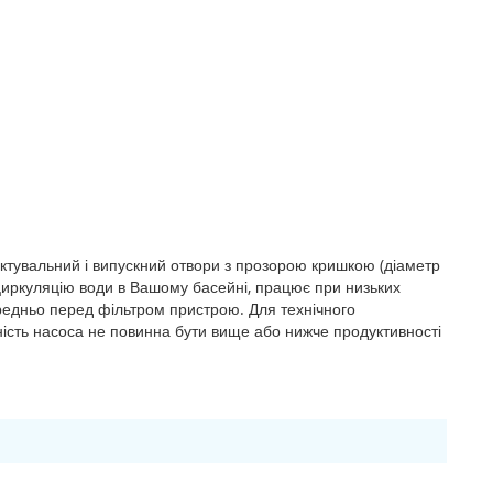
ктувальний і випускний отвори з прозорою кришкою (діаметр
у циркуляцію води в Вашому басейні, працює при низьких
редньо перед фільтром пристрою. Для технічного
ність насоса не повинна бути вище або нижче продуктивності