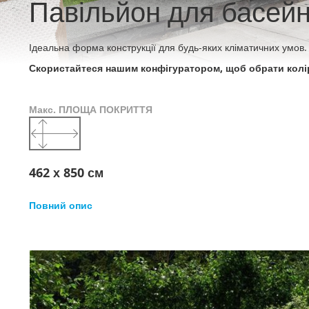
Павільйон для басейну
Ідеальна форма конструкції для будь-яких кліматичних умов. 
Скористайтеся нашим конфігуратором, щоб обрати колір
Макс. ПЛОЩА ПОКРИТТЯ
462 х 850 см
Повний опис
Перейти
до
кінця
галереї