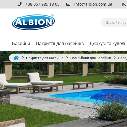
+38 067 985 18 05
info@albion.com.ua
Ко
Басейни
Накриття для басейнів
Джакузі та купелі
Накриття для басейнів
Павільйони для басейнів
Серед
Home