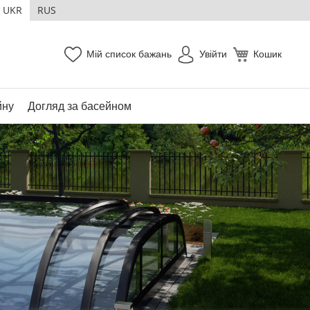
UKR
RUS
Мій список бажань
Увійти
Кошик
йну
Догляд за басейном