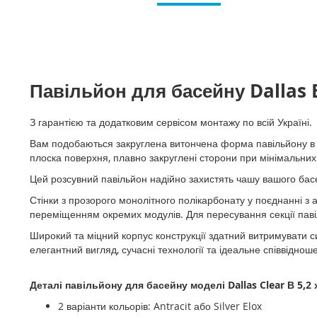
Перейти
до
початку
галереї
зображень
Павільйон для басейну Dallas 
З гарантією та додатковим сервісом монтажу по всій Україні.
Вам подобаються закруглена витончена форма павільйону в п
плоска поверхня, плавно закруглені сторони при мінімальни
Цей розсувний павільйон надійно захистять чашу вашого бас
Стінки з прозорого монолітного полікарбонату у поєднанні з
переміщенням окремих модулів. Для пересування секції паві
Широкий та міцний корпус конструкції здатний витримувати си
елегантний вигляд, сучасні технології та ідеальне співвідно
Деталі
павільйону для басейну моделі Dallas Clear В 5,2 х 
2 варіанти кольорів: Antracit або Silver Elox