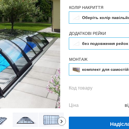
КОЛІР НАКРИТТЯ
Оберіть колір павільй
ДОДАТКОВІ РЕЙКИ
без подовження рейок
МОНТАЖ
комплект для самості
Оберіть колір
павільйону
Код товару
без подовження рейок
дод
Ціна
ві
Надісл
комплект для