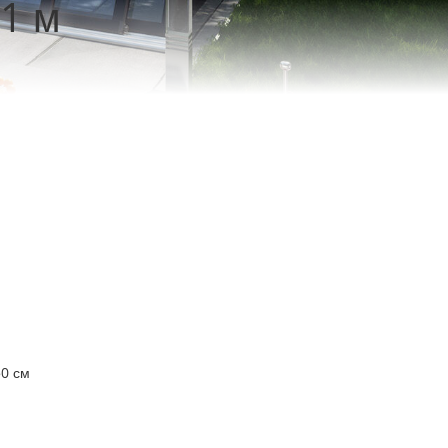
х1 м
50 см