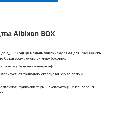
збірка на місці
25 974,00 ₴
цтва Albixon BOX
 до душі? Тоді ця модель павільйону саме для Вас! Майже
 ще більш вражаючого вигляду басейну.
впишеться у будь-який ландшафт.
актеризується тривалою експлуатацією та легким
абезпечують тривалий термін експлуатації. А привабливий
ою.