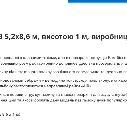
самостійного монтажу
додаткові рейки 323 см
B 5,2х8,6 м, висотою 1 м, виробни
31 986,50 ₴
оєднанні з плавними лініями, але в прозора конструкція Вам більш
х зовнішніх розмірах гармонійно доповнює ідеальна прозорість для
ейну від негативного впливу зовнішнього середовища та ідеально 
 анодованими ребрами – це надійна конструкція павільйону, яка хар
льйону застосовуються направляючі рейки «AIR».
льні пориви вітру, кут нахилу та гладка поверхня для зсуву снігу з
шення ціни та якості роблять дану модель павільйону дуже популярн
8,6 х 1 м: