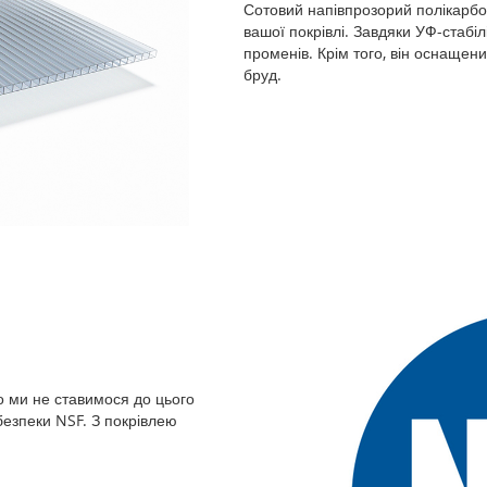
Сотовий напівпрозорий полікарбо
вашої покрівлі. Завдяки УФ-стабіл
променів. Крім того, він оснаще
бруд.
що ми не ставимося до цього
езпеки NSF. З покрівлею