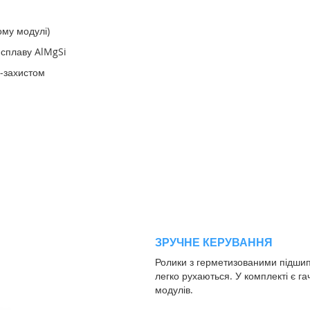
ому модулі)
о сплаву AlMgSi
Ф-захистом
ЗРУЧНЕ КЕРУВАННЯ
Ролики з герметизованими підшип
легко рухаються. У комплекті є га
модулів.