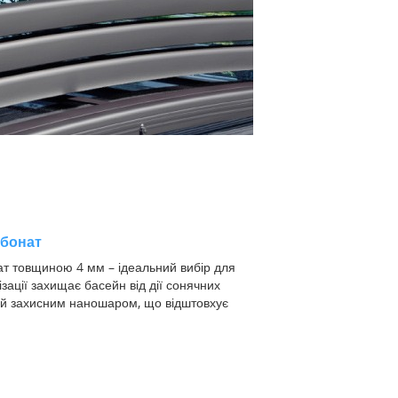
рбонат
т товщиною 4 мм – ідеальний вибір для
ізації захищає басейн від дії сонячних
ний захисним наношаром, що відштовхує