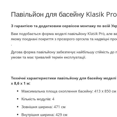
галереї
зображень
Павільйон для басейну
Klasik
Pro
З гарантією та додатковим сервісом монтажу по всій Укр
Вам подобається форма моделі павільйону Klasik
Pro, але в
якому поєднані покриття з прозорого оргскла та надміцні пр
.
Дугова форма павільйону забезпечує найбільшу стійкість до 
умови та має тривалий термін експлуатації.
Технічні характеристики павільйону для басейну моделі K
х 8,6 х 1 м:
Максимальна площа охоплення басейну: 413 x 850 см
Кількість модулів: 4
Зовнішня ширина: 471 см
Внутрішня ширина: 429 см