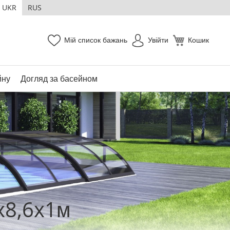
UKR
RUS
Мій список бажань
Увійти
Кошик
йну
Догляд за басейном
7x8,6x1м