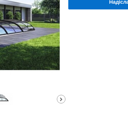
Надісл