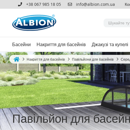
+38 067 985 18 05
info@albion.com.ua
Ко
Басейни
Накриття для басейнів
Джакузі та купелі
Накриття для басейнів
Павільйони для басейнів
Серед
Home
Павільйон для басейн