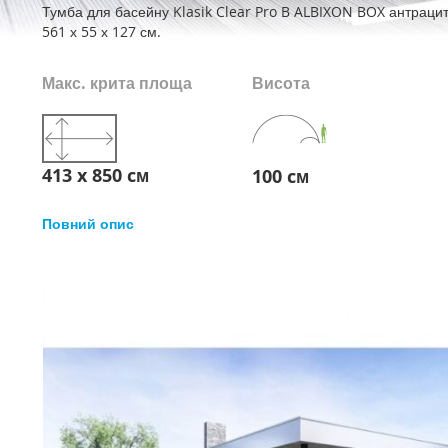
Тумба для басейну Klasik Clear Pro B ALBIXON BOX антрацит
561 х 55 х 127 см.
Макс. крита площа
Висота
413 x 850 cм
100 cм
Повний опис
Перейти
до
кінця
галереї
зображень