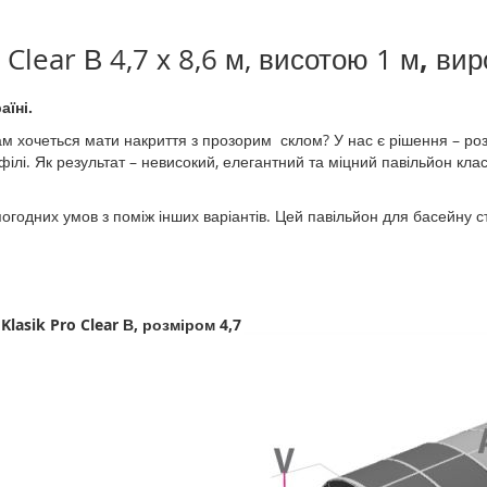
,
 Clear В 4,7 х 8,6 м, висотою 1 м
вир
аїні.
ам хочеться мати накриття з прозорим склом? У нас є рішення – роз
офілі. Як результат – невисокий, елегантний та міцний павільйон к
погодних умов з поміж інших варіантів. Цей павільйон для басейну с
lasik Pro Clear В, розміром 4,7