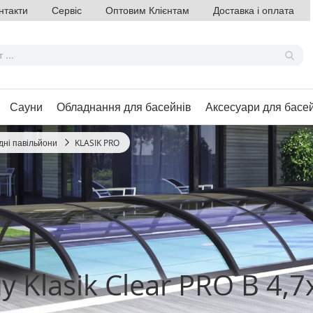
нтакти
Сервіс
Оптовим Клієнтам
Доставка і оплата
Сауни
Обладнання для басейнів
Аксесуари для басе
ні павільйони
KLASIK PRO
у Klasik Clear PRO B 4,