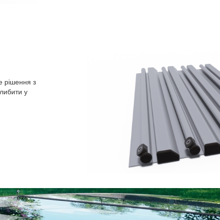
е рішення з
либити у