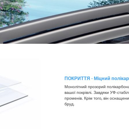
ПОКРИТТЯ - Міцний поліка
Монолітний прозорий полікарбона
вашої покрівлі. Завдяки УФ-стабіл
променів. Крім того, він оснаще
бруд.