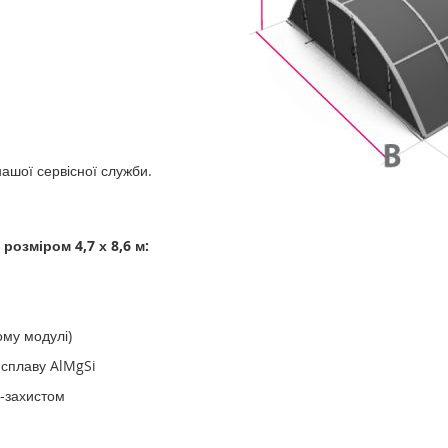
нашої сервісної служби.
розміром 4,7 х 8,6 м:
ому модулі)
о сплаву AlMgSi
Ф-захистом