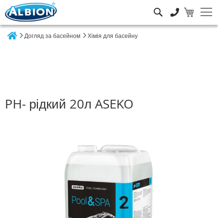
Пошук
Догляд за басейном
Хімія для басейну
Home
PH- рідкий 20л ASEKO
Перейти
до
кінця
галереї
зображень