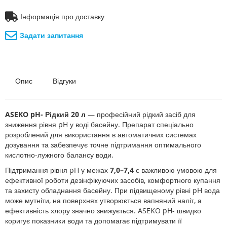
Інформація про доставку
Задати запитання
Опис
Відгуки
ASEKO pH- Рідкий 20 л
— професійний рідкий засіб для
зниження рівня pH у воді басейну. Препарат спеціально
розроблений для використання в автоматичних системах
дозування та забезпечує точне підтримання оптимального
кислотно-лужного балансу води.
Підтримання рівня pH у межах
7,0–7,4
є важливою умовою для
ефективної роботи дезінфікуючих засобів, комфортного купання
та захисту обладнання басейну. При підвищеному рівні pH вода
може мутніти, на поверхнях утворюється вапняний наліт, а
ефективність хлору значно знижується. ASEKO pH- швидко
коригує показники води та допомагає підтримувати її