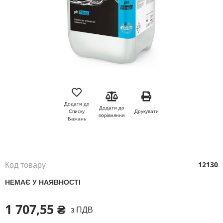
Перейти
до
початку
Додати до
Додати до
галереї
Друкувати
Списку
порівняння
зображень
Бажань
Код товару
12130
НЕМАЄ У НАЯВНОСТІ
1 707,55 ₴
з ПДВ