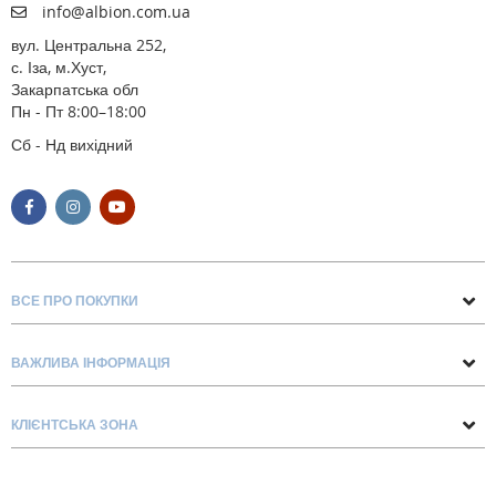
info@albion.com.ua
вул. Центральна 252,
с. Іза, м.Хуст,
Закарпатська обл
Пн - Пт 8:00–18:00
Сб - Нд вихідний
ВСЕ ПРО ПОКУПКИ
Поради та рекомендації
ВАЖЛИВА ІНФОРМАЦІЯ
Про нас
Умови обміну та повернення
Контакти
КЛІЄНТСЬКА ЗОНА
Доставка та оплата
Блог
Обліковий запис
Договір Оферти
Замовлення