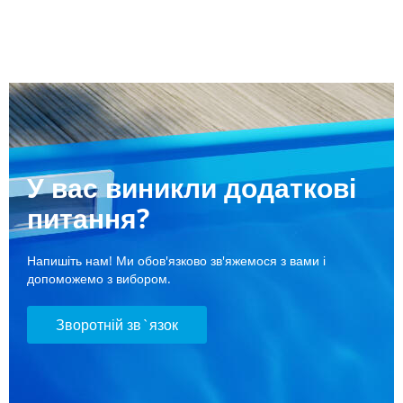
У вас виникли додаткові
питання?
Напишіть нам! Ми обов'язково зв'яжемося з вами і
допоможемо з вибором.
Зворотній зв`язок