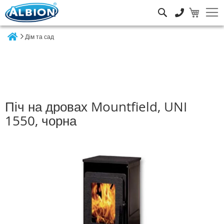
Пошук
Дім та сад
Home
Піч на дровах Mountfield, UNI
1550, чорна
Перейти
до
кінця
галереї
зображень