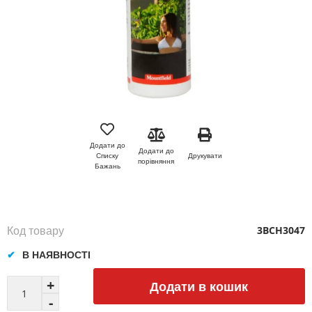
Перейти
до
початку
Додати до
Додати до
галереї
Друкувати
Списку
порівняння
зображень
Бажань
Код товару
3BCH3047
В НАЯВНОСТІ
Додати в кошик