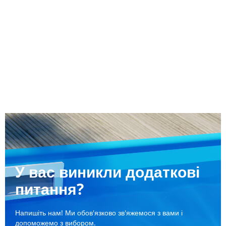
У вас виникли додаткові
питання?
Напишіть нам! Ми обов'язково зв'яжемося з вами і
допоможемо з вибором.