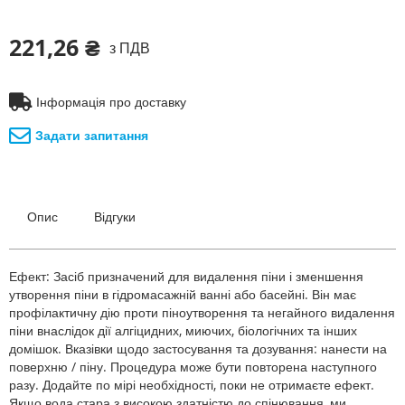
221,26 ₴
з ПДВ
Інформація про доставку
Задати запитання
Опис
Відгуки
Ефект: Засіб призначений для видалення піни і зменшення
утворення піни в гідромасажній ванні або басейні. Він має
профілактичну дію проти піноутворення та негайного видалення
піни внаслідок дії алгіцидних, миючих, біологічних та інших
домішок. Вказівки щодо застосування та дозування: нанести на
поверхню / піну. Процедура може бути повторена наступного
разу. Додайте по мірі необхідності, поки не отримаєте ефект.
Якщо вода стара з високою здатністю до спінювання, ми