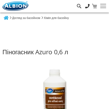
Пошук
Догляд за басейном
Хімія для басейну
Home
Піногасник Azuro 0,6 л
Перейти
до
кінця
галереї
зображень