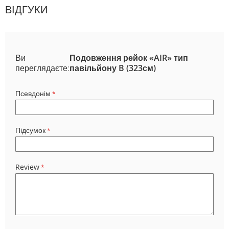
ВІДГУКИ
Ви
Подовження рейок «AIR» тип
переглядаєте:
павільйону B (323см)
Псевдонім
Підсумок
Review