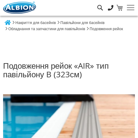
Пошук
Накриття для басейнів
Павільйони для басейнів
Home
Обладнання та запчастини для павільйонів
Подовження рейок
Подовження рейок «AIR» тип
павільйону B (323см)
Перейти
до
кінця
галереї
зображень