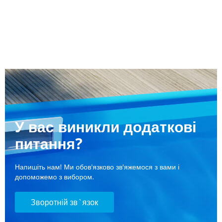
У вас виникли додаткові
питання?
Напишіть нам! Ми обов'язково зв'яжемося з вами і
допоможемо з вибором.
Зворотній зв`язок