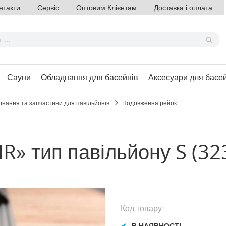
нтакти
Сервіс
Оптовим Клієнтам
Доставка і оплата
Сауни
Обладнання для басейнів
Аксесуари для басе
нання та запчастини для павільйонів
Подовження рейок
R» тип павільйону S (32
Код товару
В НАЯВНОСТІ