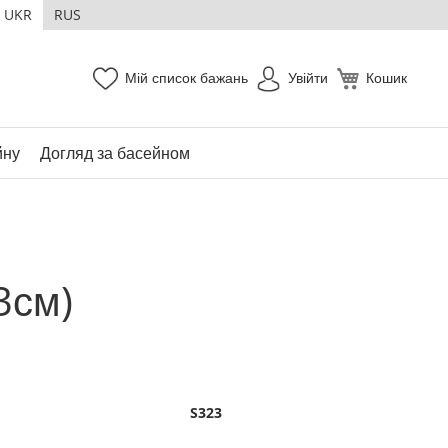
UKR
RUS
Мій список бажань
Увійти
Кошик
йну
Догляд за басейном
3см)
S323