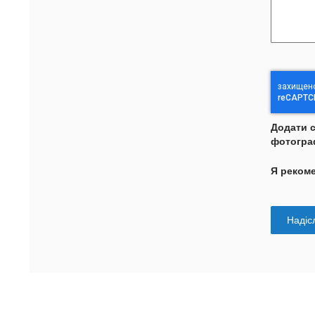
Додати 
фотогра
Я реком
Надісл