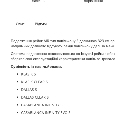
Бажань
порівняння
галереї
зображень
Опис
Відгуки
Подовження рейок AIR тип павільйону S довжиною 323 см пр
напрямних дозволяє відсунути секції павільйону далі за меж
Система подовження встановлюється на існуючі рейки з обох 
зберігає свої експлуатаційні характеристики навіть за трива
Сумісність із павільйонами:
KLASIK S
KLASIK CLEAR S
DALLAS S
DALLAS CLEAR S
CASABLANCA INFINITY S
CASABLANCA INFINITY EVO S