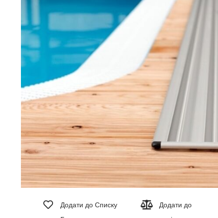
зображень
Перейти
до
Додати до Списку
Додати до
початку