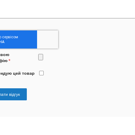
свою
фію
ендую цей товар
ати відгук