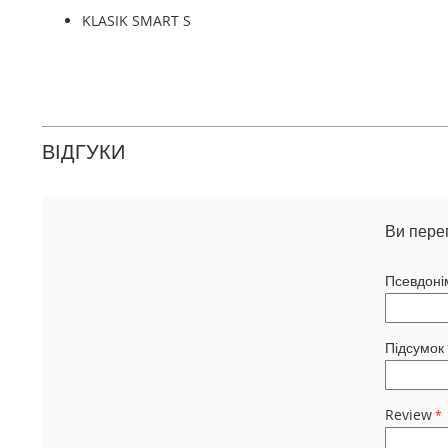
KLASIK SMART S
ВІДГУКИ
Ви пере
Псевдоні
Підсумок
Review