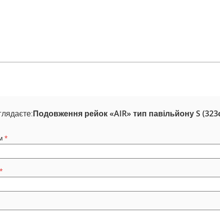
глядаєте:
Подовження рейок «AIR» тип павільйону S (323
м