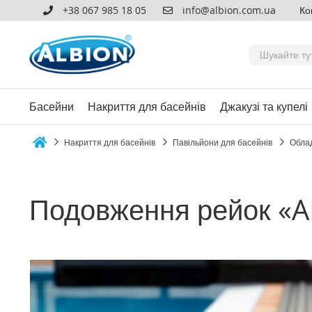
+38 067 985 18 05
info@albion.com.ua
Ко
Басейни
Накриття для басейнів
Джакузі та купелі
Накриття для басейнів
Павільйони для басейнів
Облад
Home
Подовження рейок «AI
Перейти
до
кінця
галереї