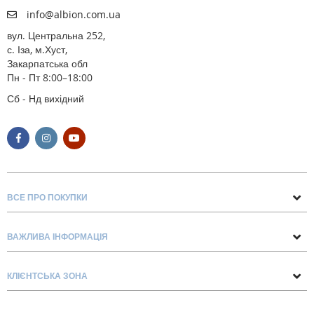
info@albion.com.ua
вул. Центральна 252,
с. Іза, м.Хуст,
Закарпатська обл
Пн - Пт 8:00–18:00
Сб - Нд вихідний
ВСЕ ПРО ПОКУПКИ
Поради та рекомендації
ВАЖЛИВА ІНФОРМАЦІЯ
Про нас
Умови обміну та повернення
Контакти
КЛІЄНТСЬКА ЗОНА
Доставка та оплата
Блог
Обліковий запис
Договір Оферти