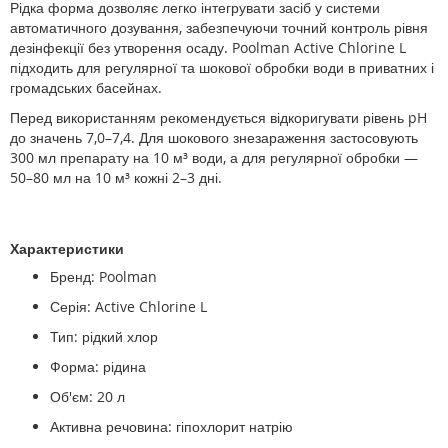
Рідка форма дозволяє легко інтегрувати засіб у системи
автоматичного дозування, забезпечуючи точний контроль рівня
дезінфекції без утворення осаду. Poolman Active Chlorine L
підходить для регулярної та шокової обробки води в приватних і
громадських басейнах.
Перед використанням рекомендується відкоригувати рівень pH
до значень 7,0–7,4. Для шокового знезараження застосовують
300 мл препарату на 10 м³ води, а для регулярної обробки —
50–80 мл на 10 м³ кожні 2–3 дні.
Характеристики
Бренд: Poolman
Серія: Active Chlorine L
Тип: рідкий хлор
Форма: рідина
Об'єм: 20 л
Активна речовина: гіпохлорит натрію