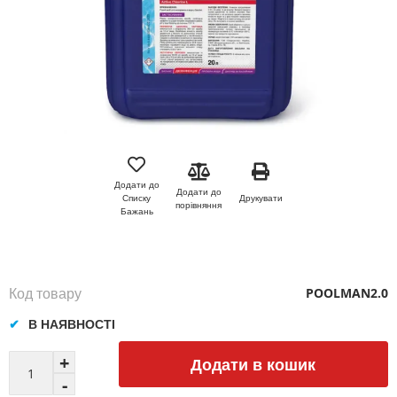
Перейти
до
початку
Додати до
Додати до
галереї
Друкувати
Списку
порівняння
зображень
Бажань
Код товару
POOLMAN2.0
В НАЯВНОСТІ
Додати в кошик