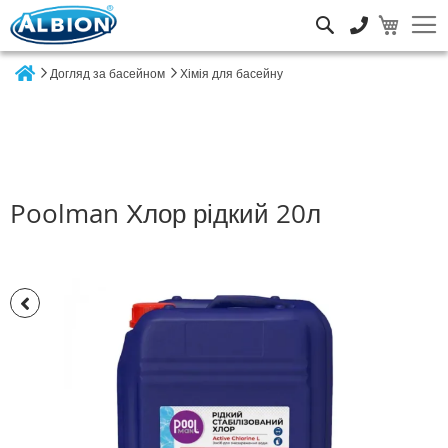
Пошук
Догляд за басейном
Хімія для басейну
Home
Poolman Хлор рідкий 20л
Перейти
до
кінця
галереї
зображень