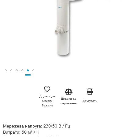
Перейти
до
початку
Додати до
Додати до
галереї
Друкувати
Списку
порівняння
зображень
Бажань
Мережева напруга: 230/50 В / Гц
Витрати: 50 м³ / ч