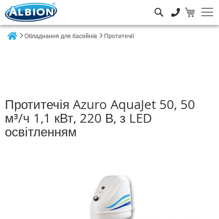
Пошук
Обладнання для басейнів
Протитечії
Home
Протитечія Azuro AquaJet 50, 50
м³/ч 1,1 кВт, 220 В, з LED
освітленням
Перейти
до
кінця
галереї
зображень