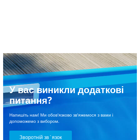
У вас виникли додаткові
питання?
Напишіть нам! Ми обов'язково зв'яжемося з вами і
допоможемо з вибором.
Зворотній зв`язок