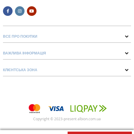
ВСЕ ПРО ПОКУПКИ
Поради та рекомендації
ВАЖЛИВА ІНФОРМАЦІЯ
Про нас
Умови обміну та повернення
Контакти
КЛІЄНТСЬКА ЗОНА
Доставка та оплата
Блог
Обліковий запис
Договір Оферти
Замовлення
Список бажань
Copyright © 2023-present albion.com.ua