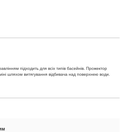
авлінням підходить для всіх типів басейнів. Прожектор
заміні шляхом витягування відбивача над поверхнею води.
ним