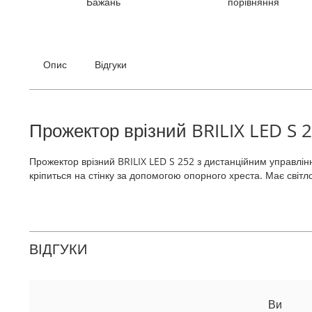
Бажань
порівняння
галереї
зображень
Опис
Відгуки
Прожектор врізний BRILIX LED S 
Прожектор врізний BRILIX LED S 252 з дистанційним управлін
кріпиться на стінку за допомогою опорного хреста. Має світл
ВІДГУКИ
Ви