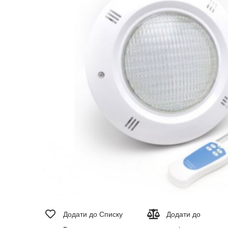
зображень
Перейти
до
Додати до Списку
Додати до
початку