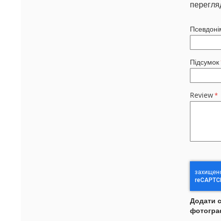
перегля
Псевдоні
Підсумок
Review
Додати 
фотогра