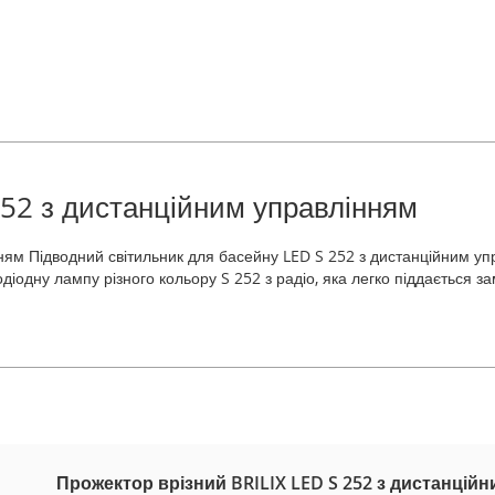
252 з дистанційним управлінням
ням Підводний світильник для басейну LED S 252 з дистанційним упр
одіодну лампу різного кольору S 252 з радіо, яка легко піддається 
Прожектор врізний BRILIX LED S 252 з дистанцій