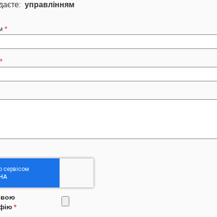
даєте:
управлінням
м
свою
фію