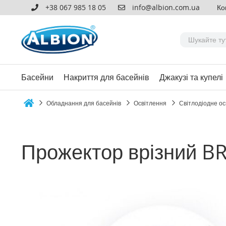
+38 067 985 18 05
info@albion.com.ua
Ко
Басейни
Накриття для басейнів
Джакузі та купелі
Обладнання для басейнів
Освітлення
Світлодіодне ос
Home
Прожектор врізний BR
Перейти
до
кінця
галереї