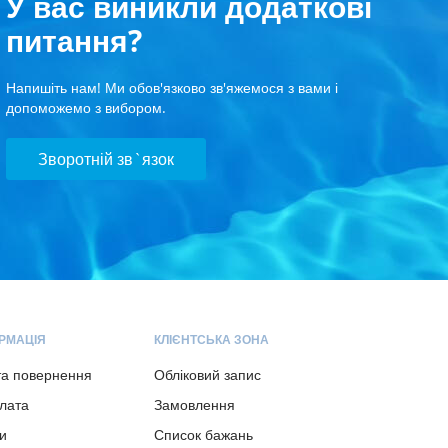
У вас виникли додаткові
питання?
Напишіть нам! Ми обов'язково зв'яжемося з вами і
допоможемо з вибором.
Зворотній зв`язок
РМАЦІЯ
КЛІЄНТСЬКА ЗОНА
та повернення
Обліковий запис
плата
Замовлення
и
Список бажань