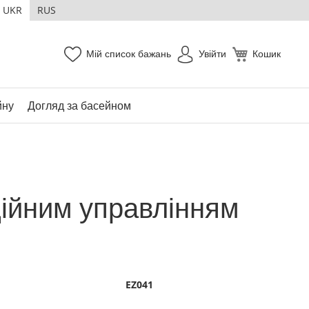
UKR
RUS
Мій список бажань
Увійти
Кошик
йну
Догляд за басейном
ційним управлінням
EZ041