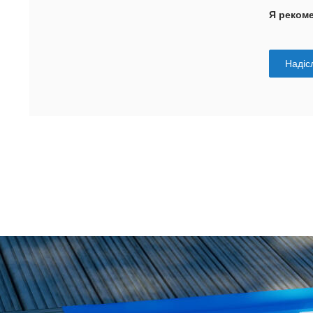
Я реком
Надісл