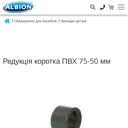
Пошук
Обладнання для басейнів
Закладні деталі
Home
Редукція коротка ПВХ 75-50 мм
Перейти
до
кінця
галереї
зображень