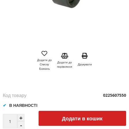
Перейти
до
початку
Додати до
Додати до
галереї
Друкувати
Списку
порівняння
зображень
Бажань
Код товару
0225607550
В НАЯВНОСТІ
Додати в кошик