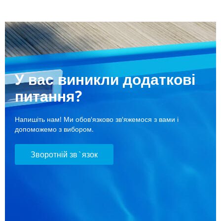
У вас виникли додаткові
питання?
Напишіть нам! Ми обов'язково зв'яжемося з вами і
допоможемо з вибором.
Зворотній зв`язок