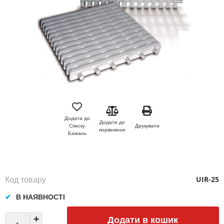
Перейти
до
початку
Додати до
Додати до
галереї
Друкувати
Списку
порівняння
зображень
Бажань
Код товару
UIR-25
В НАЯВНОСТІ
Додати в кошик