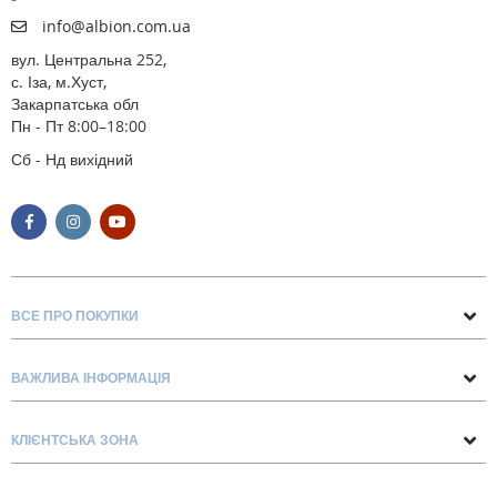
info@albion.com.ua
вул. Центральна 252,
с. Іза, м.Хуст,
Закарпатська обл
Пн - Пт 8:00–18:00
Сб - Нд вихідний
ВСЕ ПРО ПОКУПКИ
Поради та рекомендації
ВАЖЛИВА ІНФОРМАЦІЯ
Про нас
Умови обміну та повернення
Контакти
КЛІЄНТСЬКА ЗОНА
Доставка та оплата
Блог
Обліковий запис
Договір Оферти