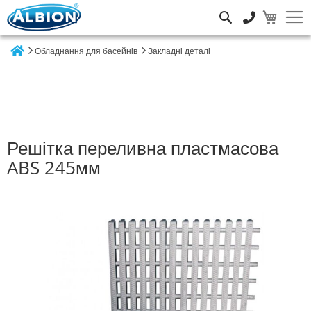
Пошук
Обладнання для басейнів
Закладні деталі
Home
Решітка переливна пластмасова
ABS 245мм
Перейти
до
кінця
галереї
зображень