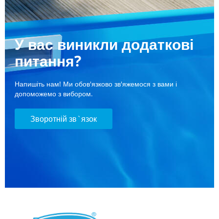
У вас виникли додаткові
питання?
Напишіть нам! Ми обов'язково зв'яжемося з вами і
допоможемо з вибором.
Зворотній зв`язок