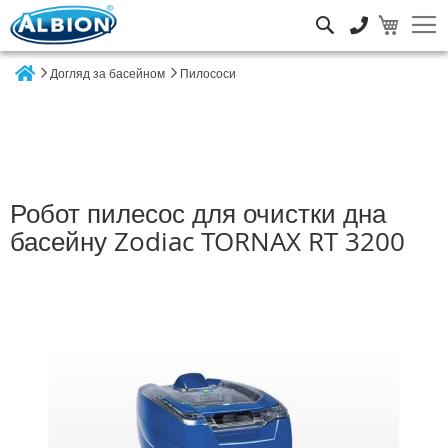
Пошук
Догляд за басейном
Пилососи
Home
Робот пилесос для очистки дна
басейну Zodiac TORNAX RT 3200
Перейти
до
кінця
галереї
зображень